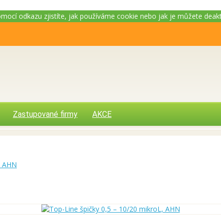
Pomocí odkazu zjistíte, jak používáme cookie nebo jak je můžete deak
Zastupované firmy
AKCE
L, AHN