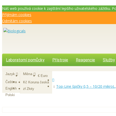
Náš web používá cookie k zajištění lepšího uživatelského zážitku. 
Příjímám cookies
Odmítám cookies
Laboratorní pomůcky
Přístroje
Reagencie
Služby
Jazyk
Měna
€ Euro
Čeština
Kč Koruna česká
Top-Line špičky 0,5 – 10/20 mikro
English
zł Złoty
Polski