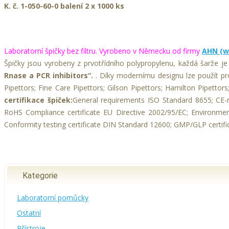
K. č. 1-050-60-0 balení 2 x 1000 ks
Laboratorní špičky bez filtru. Vyrobeno v Německu od firmy
AHN (w
Špičky jsou vyrobeny z prvotřídního polypropylenu, každá šarže je in
Rnase a PCR inhibitors“.
. Díky modernímu designu lze použít pro
Pipettors; Fine Care Pipettors; Gilson Pipettors; Hamilton Pipettor
certifikace špiček:
General requirements ISO Standard 8655; CE-m
RoHS Compliance certificate EU Directive 2002/95/EC; Environmen
Conformity testing certificate DIN Standard 12600; GMP/GLP certif
Kategorie
Laboratorní pomůcky
Ostatní
Přístroje