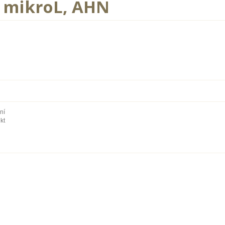
0 mikroL, AHN
ní
kt