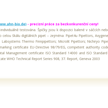
ww.ahn-bio.de)
- precizní práce za bezkonkurenční ceny!
dividuálně testována. Špičky jsou k dispozici balené v sáčcích nebo v
 celou škálu digitálních pipet – zejména: Pipet4u Pipettors, Axygene
s; Labsystems Thermo Finnpipettors; Microlit Pipettors; Nichiryo Pipe
arking certificate EU-Directive 98/79/EG, competent authority cod
tal Management certificate ISO Standard 14000 and ISO Standard 14
icate WHO Technical Report Series 908, 37. Report, Geneva 2003