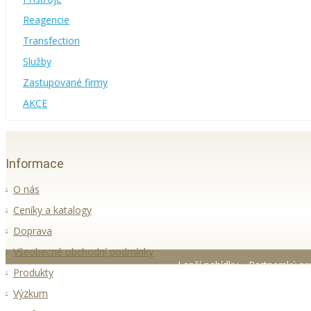
Reagencie
Transfection
Služby
Zastupované firmy
AKCE
Informace
O nás
Ceníky a katalogy
Doprava
Všeobecné obchodní podmínky
Lepší nabídky
Partnerský p
Produkty
Výzkum