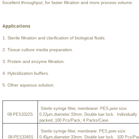
6xcellent throughput, for faster filtration and more process volume.
Applications
1. Sterile filtration and clarification of biological fluids.
2. Tissue culture media preparation.
3. Protein and enzyme filtration.
4. Hybridization buffers.
5. Other aqueous solution.
Sterile syringe filter, membraner: PES,pore size:
08-PES3322S
0.22μm,diameter:33mm. Double luer lock. Individually
packed, 100 Pcs/Pack, 4 Packs/Case
Sterile syringe filter, membrane: PES,pore size:
08-PES3345S
0.45μm,diameter:33mm. Double luer lock. 100 Pcs/Pa