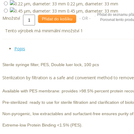
0.22 μm, diameter: 33 mm
0.45 μm, diameter: 33 mm
Přidat do seznamu přá
Množství
- OR -
Přidat do košíku
Porovnat tento produ
Tento výrobek má minimální množství 1
Popis
Sterile syrin
ge filter, PES,
Double luer lock
, 100 pcs
Sterilization by filtration is a safe and convenient method to remove
Available with PES membrane: provides >98.5% percent protein recov
Pre-sterilized: ready to use for sterile filtration and clarification of biolo
Non-pyrogenic, low extractables and surfactant-free ensures purity of f
Extreme-low Protein Binding <1.5% (PES).