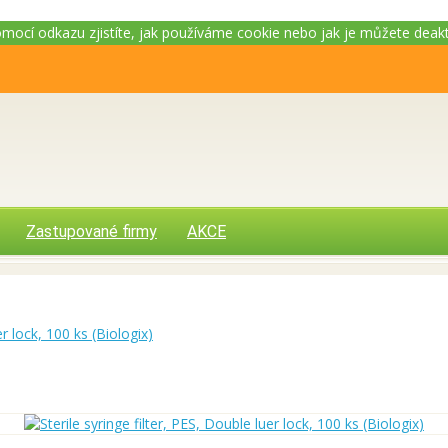
Pomocí odkazu zjistíte, jak používáme cookie nebo jak je můžete deak
Zastupované firmy
AKCE
er lock, 100 ks (Biologix)