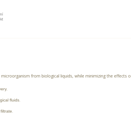
ní
kt
 microorganism from biological liquids, while minimizing the effects o
ery.
gical fluids.
iltrate.