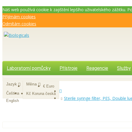
Náš web používá cookie k zajištění lepšího uživatelského zážitku. 
Příjímám cookies
Odmítám cookies
Laboratorní pomůcky
Přístroje
Reagencie
Služby
Jazyk
Měna
€ Euro
Čeština
Kč Koruna česká
Sterile syringe filter, PES, Double lu
English