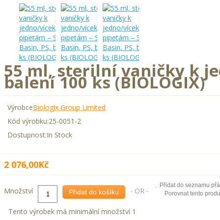
55 ml, sterilní vaničky k 
balení 100 ks (BIOLOGIX)
Výrobce
Biologix Group Limited
Kód výrobku:
25-0051-2
Dostupnost:
In Stock
2 076,00Kč
Přidat do seznamu přá
Množství
- OR -
Přidat do košíku
Porovnat tento produ
Tento výrobek má minimální množství 1