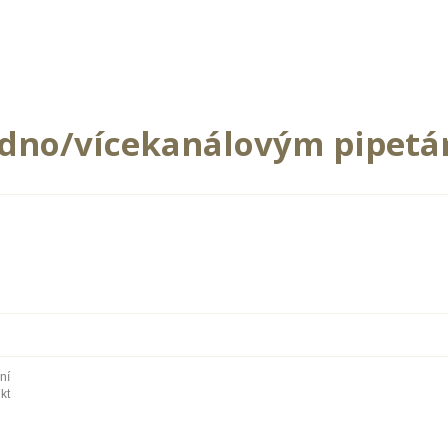
jedno/vícekanálovým pipetám
ní
kt