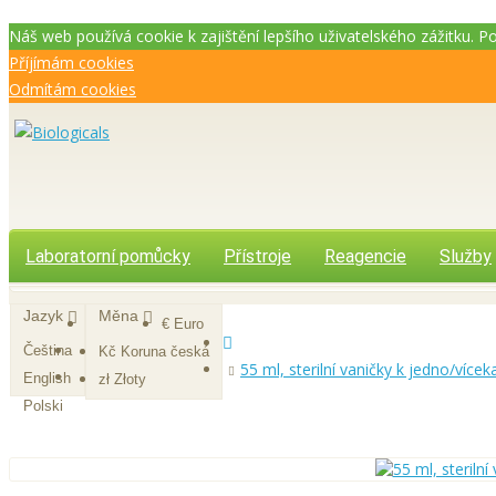
Náš web používá cookie k zajištění lepšího uživatelského zážitku. 
Příjímám cookies
Odmítám cookies
Laboratorní pomůcky
Přístroje
Reagencie
Služby
Jazyk
Měna
€ Euro
Čeština
Kč Koruna česká
55 ml, sterilní vaničky k jedno/víc
English
zł Złoty
Polski