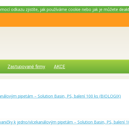
Pomocí odkazu zjistíte, jak používáme cookie nebo jak je můžete deak
Zastupované firmy
AKCE
ekanálovým pipetám – Solution Basin, PS, balení 100 ks (BIOLOGIX)