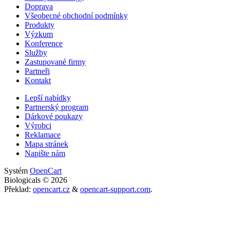
Doprava
Všeobecné obchodní podmínky
Produkty
Výzkum
Konference
Služby
Zastupované firmy
Partneři
Kontakt
Lepší nabídky
Partnerský program
Dárkové poukazy
Výrobci
Reklamace
Mapa stránek
Napište nám
Systém
OpenCart
Biologicals © 2026
Překlad:
opencart.cz
&
opencart-support.com
.