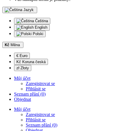
Jazyk
Čeština
English
Polski
Kč
Měna
€ Euro
Kč Koruna česká
zł Złoty
Můj účet
Zaregistrovat se
Přihlásit se
Seznam přání (0)
Objednat
Můj účet
Zaregistrovat se
Přihlásit se
Seznam přání (0)
Objednat