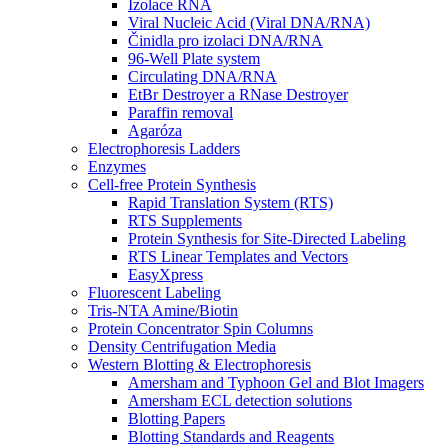
Izolace RNA
Viral Nucleic Acid (Viral DNA/RNA)
Činidla pro izolaci DNA/RNA
96-Well Plate system
Circulating DNA/RNA
EtBr Destroyer a RNase Destroyer
Paraffin removal
Agaróza
Electrophoresis Ladders
Enzymes
Cell-free Protein Synthesis
Rapid Translation System (RTS)
RTS Supplements
Protein Synthesis for Site-Directed Labeling
RTS Linear Templates and Vectors
EasyXpress
Fluorescent Labeling
Tris-NTA Amine/Biotin
Protein Concentrator Spin Columns
Density Centrifugation Media
Western Blotting & Electrophoresis
Amersham and Typhoon Gel and Blot Imagers
Amersham ECL detection solutions
Blotting Papers
Blotting Standards and Reagents