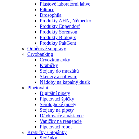
Plastové laboratorní lahve
Filtrace
Drosophila
Produkty AHN, Německo
Produkty Eppendorf
Produkty Sorenson
Produkty Biologix
Produkty PakGent
Odběrové soupravy
Cryobanking
Cryozkumavky
Krabičky
Stojany do mrazáků
Skenery a software
Nádoby na kapalný dusík
Pipetování
Digitální pipety
Pipetovací špičky
Sérologické pipety
Stojany na pipety
Dávkovače a nástavce
Vaničky na reagencie
Pipetovací robot
Krabičky / Stojánky
Stojánky