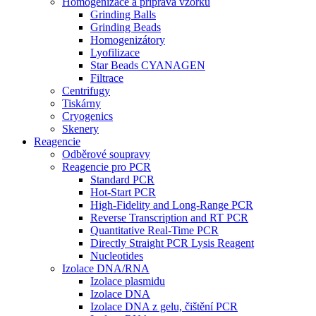
Homogenizace a příprava vzorků
Grinding Balls
Grinding Beads
Homogenizátory
Lyofilizace
Star Beads CYANAGEN
Filtrace
Centrifugy
Tiskárny
Cryogenics
Skenery
Reagencie
Odběrové soupravy
Reagencie pro PCR
Standard PCR
Hot-Start PCR
High-Fidelity and Long-Range PCR
Reverse Transcription and RT PCR
Quantitative Real-Time PCR
Directly Straight PCR Lysis Reagent
Nucleotides
Izolace DNA/RNA
Izolace plasmidu
Izolace DNA
Izolace DNA z gelu, čištění PCR