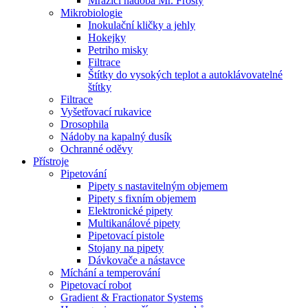
Mrazící nádoba Mr. Frosty
Mikrobiologie
Inokulační kličky a jehly
Hokejky
Petriho misky
Filtrace
Štítky do vysokých teplot a autoklávovatelné
štítky
Filtrace
Vyšetřovací rukavice
Drosophila
Nádoby na kapalný dusík
Ochranné oděvy
Přístroje
Pipetování
Pipety s nastavitelným objemem
Pipety s fixním objemem
Elektronické pipety
Multikanálové pipety
Pipetovací pistole
Stojany na pipety
Dávkovače a nástavce
Míchání a temperování
Pipetovací robot
Gradient & Fractionator Systems