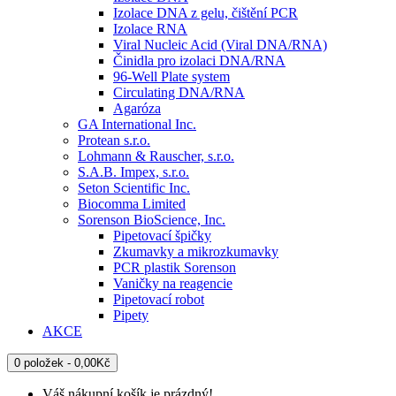
Izolace DNA z gelu, čištění PCR
Izolace RNA
Viral Nucleic Acid (Viral DNA/RNA)
Činidla pro izolaci DNA/RNA
96-Well Plate system
Circulating DNA/RNA
Agaróza
GA International Inc.
Protean s.r.o.
Lohmann & Rauscher, s.r.o.
S.A.B. Impex, s.r.o.
Seton Scientific Inc.
Biocomma Limited
Sorenson BioScience, Inc.
Pipetovací špičky
Zkumavky a mikrozkumavky
PCR plastik Sorenson
Vaničky na reagencie
Pipetovací robot
Pipety
AKCE
0 položek - 0,00Kč
Váš nákupní košík je prázdný!