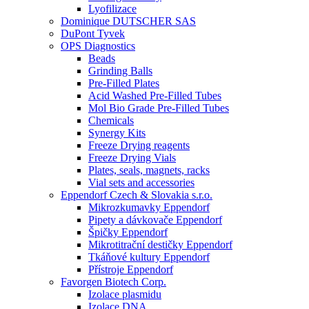
Lyofilizace
Dominique DUTSCHER SAS
DuPont Tyvek
OPS Diagnostics
Beads
Grinding Balls
Pre-Filled Plates
Acid Washed Pre-Filled Tubes
Mol Bio Grade Pre-Filled Tubes
Chemicals
Synergy Kits
Freeze Drying reagents
Freeze Drying Vials
Plates, seals, magnets, racks
Vial sets and accessories
Eppendorf Czech & Slovakia s.r.o.
Mikrozkumavky Eppendorf
Pipety a dávkovače Eppendorf
Špičky Eppendorf
Mikrotitrační destičky Eppendorf
Tkáňové kultury Eppendorf
Přístroje Eppendorf
Favorgen Biotech Corp.
Izolace plasmidu
Izolace DNA