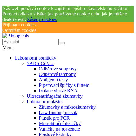
Náš web používá cookie k zajištění lepšího uživatelského zážitku.
Pomocí odkazu zjistíte, jak používáme cookie nebo jak je můžete
deaktivovat:
Zásady cookies
Příjímám cookies
Odmítám cookies
Menu
Laboratorní pomůcky
SARS-CoV-2
Odběrové soupravy
Odběrové tampony
Antigenní testy
Pipetovací špičky s filtrem
Izolace virové RNA
Ultracentrifugační zkumavky
Laboratorní plastik
Zkumavky a mikrozkumavky
Low binding plastik
Plastik pro PCR
Mikrotitrační destičky
Vaničky na reagencie
Plastové kádinky