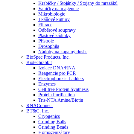
Krabičky / Stojánky / Stojany do mrazáků
Vaničky na reagencie
Mikrobiologie
Tkáňové kultury
Filtrace
Odběrové soupravy
Plastové kádinky
Přístroje
Drosophila
Nádoby na kapalný dusík
BioSpec Products, Inc.
Biotechrabbit
Izolace DNA/RNA
Reagencie pro PCR
Electrophoresis Ladders
Enzymes
Cell-free Protein Synthesis
Protein Purification
Tris-NTA Amine/Biotin
RNAConnect
BT&C, Inc.
Cryogenics
Grinding Balls
Grinding Beads
Homogenizátory