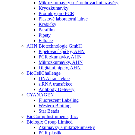
Mikrozkumavky se šroubovacími uzávěry
Kryozkumavky
Produkty pro PCR
Plastové laboratorní lahve
Krabičky
Parafilm
Pipety
Filtrace
AHN Biotechnologie GmbH
Pipetovací špičky, AHN
PCR zkumavky, AHN
Mikrozkumavky, AHN
Digitální pipety, AHN
BioCellChallenge
DNA transfekce
siRNA transfekce
Antibody Delivery
CYANAGEN
Fluorescent Labeling
Western Blotting
Star Beads
BioComp Instruments, Inc.
Biologix Group Limited
Zkumavky a mikrozkumavky
PCR plastik