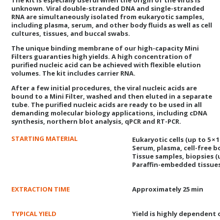
unknown. Viral double-stranded DNA and single-stranded
RNA are simultaneously isolated from eukaryotic samples,
including plasma, serum, and other body fluids as well as cell
cultures, tissues, and buccal swabs.
The unique binding membrane of our high-capacity Mini
Filters guaranties high yields. A high concentration of
purified nucleic acid can be achieved with flexible elution
volumes. The kit includes carrier RNA.
After a few initial procedures, the viral nucleic acids are
bound to a Mini Filter, washed and then eluted in a separate
tube. The purified nucleic acids are ready to be used in all
demanding molecular biology applications, including cDNA
synthesis, northern blot analysis, qPCR and RT-PCR.
STARTING MATERIAL
Eukaryotic cells (up to 5 × 1
Serum, plasma, cell-free bo
Tissue samples, biopsies (
Paraffin-embedded tissues
EXTRACTION TIME
Approximately 25 min
TYPICAL YIELD
Yield is highly dependent