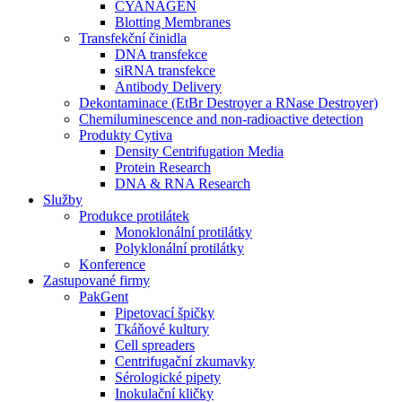
CYANAGEN
Blotting Membranes
Transfekční činidla
DNA transfekce
siRNA transfekce
Antibody Delivery
Dekontaminace (EtBr Destroyer a RNase Destroyer)
Chemiluminescence and non-radioactive detection
Produkty Cytiva
Density Centrifugation Media
Protein Research
DNA & RNA Research
Služby
Produkce protilátek
Monoklonální protilátky
Polyklonální protilátky
Konference
Zastupované firmy
PakGent
Pipetovací špičky
Tkáňové kultury
Cell spreaders
Centrifugační zkumavky
Sérologické pipety
Inokulační kličky