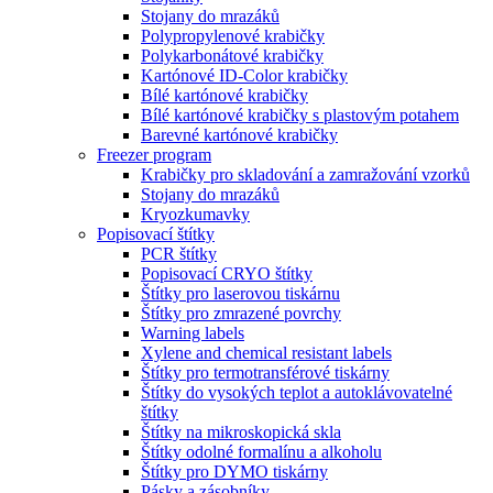
Stojany do mrazáků
Polypropylenové krabičky
Polykarbonátové krabičky
Kartónové ID-Color krabičky
Bílé kartónové krabičky
Bílé kartónové krabičky s plastovým potahem
Barevné kartónové krabičky
Freezer program
Krabičky pro skladování a zamražování vzorků
Stojany do mrazáků
Kryozkumavky
Popisovací štítky
PCR štítky
Popisovací CRYO štítky
Štítky pro laserovou tiskárnu
Štítky pro zmrazené povrchy
Warning labels
Xylene and chemical resistant labels
Štítky pro termotransférové tiskárny
Štítky do vysokých teplot a autoklávovatelné
štítky
Štítky na mikroskopická skla
Štítky odolné formalínu a alkoholu
Štítky pro DYMO tiskárny
Pásky a zásobníky