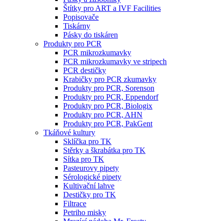
Štítky pro ART a IVF Facilities
Popisovače
Tiskárny
Pásky do tiskáren
Produkty pro PCR
PCR mikrozkumavky
PCR mikrozkumavky ve stripech
PCR destičky
Krabičky pro PCR zkumavky
Produkty pro PCR, Sorenson
Produkty pro PCR, Eppendorf
Produkty pro PCR, Biologix
Produkty pro PCR, AHN
Produkty pro PCR, PakGent
Tkáňové kultury
Sklíčka pro TK
Stěrky a škrabátka pro TK
Sítka pro TK
Pasteurovy pipety
Sérologické pipety
Kultivační lahve
Destičky pro TK
Filtrace
Petriho misky