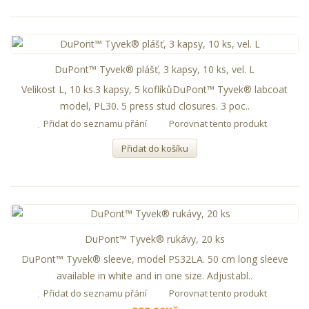
DuPont™ Tyvek® plášť, 3 kapsy, 10 ks, vel. L
Velikost L, 10 ks.3 kapsy, 5 koflíkůDuPont™ Tyvek® labcoat
model, PL30. 5 press stud closures. 3 poc..
Přidat do seznamu přání
Porovnat tento produkt
Přidat do košíku
DuPont™ Tyvek® rukávy, 20 ks
DuPont™ Tyvek® sleeve, model PS32LA. 50 cm long sleeve
available in white and in one size. Adjustabl..
Přidat do seznamu přání
Porovnat tento produkt