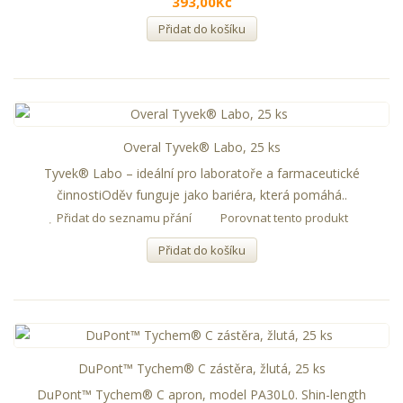
393,00Kč
Přidat do košíku
Overal Tyvek® Labo, 25 ks
Tyvek® Labo – ideální pro laboratoře a farmaceutické
činnostiOděv funguje jako bariéra, která pomáhá..
Přidat do seznamu přání
Porovnat tento produkt
Přidat do košíku
DuPont™ Tychem® C zástěra, žlutá, 25 ks
DuPont™ Tychem® C apron, model PA30L0. Shin-length