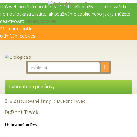
Kč
Náš web používá cookie k zajištění lepšího uživatelského zážitku.
Pomocí odkazu zjistíte, jak používáme cookie nebo jak je můžete
deaktivovat:
Zásady cookies
Příjímám cookies
Odmítám cookies
Laboratorní pomůcky
Přístroje
Zastupované firmy
DuPont Tyvek
DuPont Tyvek
Reagencie
Ochranné oděvy
Služby