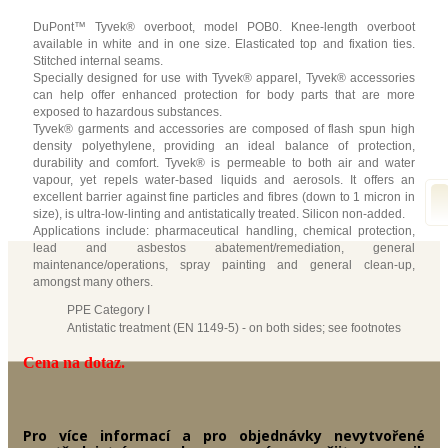
DuPont™ Tyvek® overboot, model POB0. Knee-length overboot
available in white and in one size. Elasticated top and fixation ties.
Stitched internal seams.
Specially designed for use with Tyvek® apparel, Tyvek® accessories
can help offer enhanced protection for body parts that are more
exposed to hazardous substances.
Tyvek® garments and accessories are composed of flash spun high
density polyethylene, providing an ideal balance of protection,
durability and comfort. Tyvek® is permeable to both air and water
vapour, yet repels water-based liquids and aerosols. It offers an
excellent barrier against fine particles and fibres (down to 1 micron in
size), is ultra-low-linting and antistatically treated. Silicon non-added.
Applications include: pharmaceutical handling, chemical protection,
lead and asbestos abatement/remediation, general
maintenance/operations, spray painting and general clean-up,
amongst many others.
PPE Category I
Antistatic treatment (EN 1149-5) - on both sides; see footnotes
Cena na dotaz.
Pro více informací a pro objednávky nevytvořené