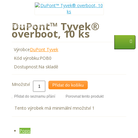
Služby
DuPont™ Tyvek®
Zastupované firmy
overboot, 10 ks
AKCE
Výrobce
DuPont Tyvek
Kód výrobku:
POB0
Dostupnost:
Na skladě
Množství
Přidat do košíku
Přidat do seznamu přání
Porovnat tento produkt
Tento výrobek má minimální množství 1
Popis