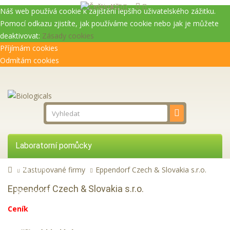
Kč
Náš web používá cookie k zajištění lepšího uživatelského zážitku.
Pomocí odkazu zjistíte, jak používáme cookie nebo jak je můžete
deaktivovat:
Zásady cookies
Příjímám cookies
Odmítám cookies
Laboratorní pomůcky
Přístroje
Zastupované firmy
Eppendorf Czech & Slovakia s.r.o.
Eppendorf Czech & Slovakia s.r.o.
Reagencie
Ceník
Služby