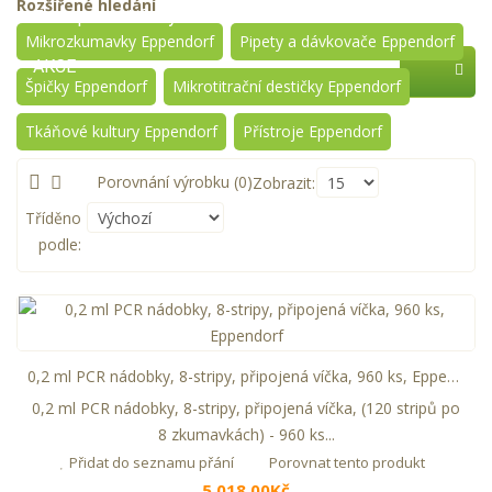
Rozšířené hledání
Zastupované firmy
Mikrozkumavky Eppendorf
Pipety a dávkovače Eppendorf
AKCE
Špičky Eppendorf
Mikrotitrační destičky Eppendorf
Tkáňové kultury Eppendorf
Přístroje Eppendorf
Porovnání výrobku (0)
Zobrazit:
Tříděno
podle:
0,2 ml PCR nádobky, 8-stripy, připojená víčka, 960 ks, Eppendorf
0,2 ml PCR nádobky, 8-stripy, připojená víčka, (120 stripů po
8 zkumavkách) - 960 ks...
Přidat do seznamu přání
Porovnat tento produkt
5 018,00Kč