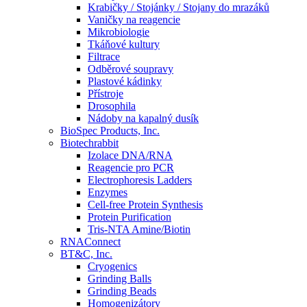
Krabičky / Stojánky / Stojany do mrazáků
Vaničky na reagencie
Mikrobiologie
Tkáňové kultury
Filtrace
Odběrové soupravy
Plastové kádinky
Přístroje
Drosophila
Nádoby na kapalný dusík
BioSpec Products, Inc.
Biotechrabbit
Izolace DNA/RNA
Reagencie pro PCR
Electrophoresis Ladders
Enzymes
Cell-free Protein Synthesis
Protein Purification
Tris-NTA Amine/Biotin
RNAConnect
BT&C, Inc.
Cryogenics
Grinding Balls
Grinding Beads
Homogenizátory