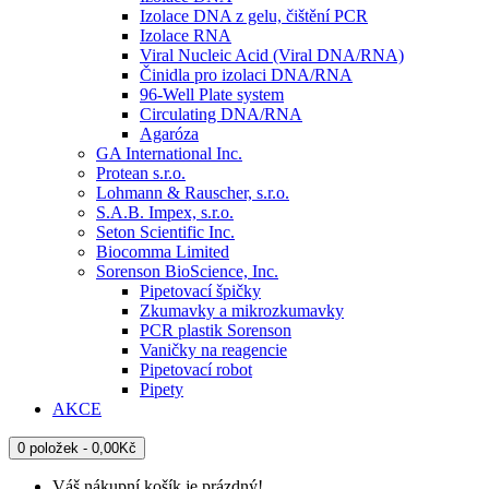
Izolace DNA z gelu, čištění PCR
Izolace RNA
Viral Nucleic Acid (Viral DNA/RNA)
Činidla pro izolaci DNA/RNA
96-Well Plate system
Circulating DNA/RNA
Agaróza
GA International Inc.
Protean s.r.o.
Lohmann & Rauscher, s.r.o.
S.A.B. Impex, s.r.o.
Seton Scientific Inc.
Biocomma Limited
Sorenson BioScience, Inc.
Pipetovací špičky
Zkumavky a mikrozkumavky
PCR plastik Sorenson
Vaničky na reagencie
Pipetovací robot
Pipety
AKCE
0 položek - 0,00Kč
Váš nákupní košík je prázdný!