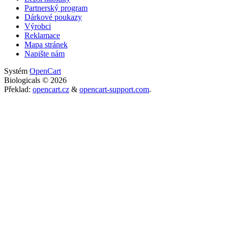
Partnerský program
Dárkové poukazy
Výrobci
Reklamace
Mapa stránek
Napište nám
Systém
OpenCart
Biologicals © 2026
Překlad:
opencart.cz
&
opencart-support.com
.