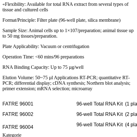
«Flexibility: Available for total RNA extract from several types of
tissue and cultured cells
Format/Principle: Filter plate (96-well plate, silica membrane)
Sample Size: Animal cells up to 1×107/preparation; animal tissue up
to 50 mg tissues/preparation.
Plate Applicability: Vacuum or centrifugation
Operation Time: <60 mins/96 preparations
RNA Binding Capacity: Up to 75 µg/well
Elution Volume: 50~75 µl Applications RT-PCR; quantitative RT-
PCR; differential display; cDNA synthesis; Northern blot analysis;
primer extension; mRNA selection; microarray
FATRE 96001
96-well Total RNA Kit (1 pla
FATRE 96002
96-well Total RNA Kit (2 pla
96-well Total RNA Kit (4 pla
FATRE 96004
Kategorie