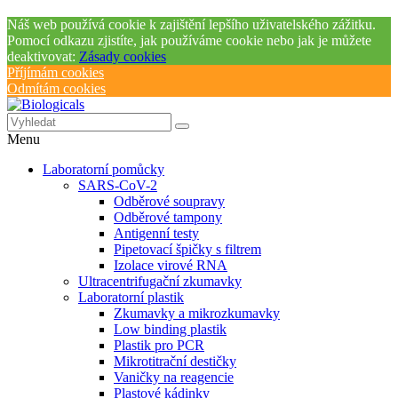
Náš web používá cookie k zajištění lepšího uživatelského zážitku.
Pomocí odkazu zjistíte, jak používáme cookie nebo jak je můžete
deaktivovat:
Zásady cookies
Příjímám cookies
Odmítám cookies
Menu
Laboratorní pomůcky
SARS-CoV-2
Odběrové soupravy
Odběrové tampony
Antigenní testy
Pipetovací špičky s filtrem
Izolace virové RNA
Ultracentrifugační zkumavky
Laboratorní plastik
Zkumavky a mikrozkumavky
Low binding plastik
Plastik pro PCR
Mikrotitrační destičky
Vaničky na reagencie
Plastové kádinky