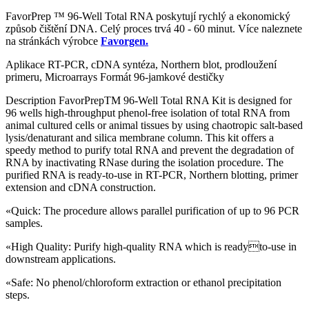
FavorPrep ™ 96-Well Total RNA poskytují rychlý a ekonomický
způsob čištění DNA. Celý proces trvá 40 - 60 minut. Více naleznete
na stránkách výrobce
Favorgen.
Aplikace RT-PCR, cDNA syntéza, Northern blot, prodloužení
primeru, Microarrays Formát 96-jamkové destičky
Description FavorPrepTM 96-Well Total RNA Kit is designed for
96 wells high-throughput phenol-free isolation of total RNA from
animal cultured cells or animal tissues by using chaotropic salt-based
lysis/denaturant and silica membrane column. This kit offers a
speedy method to purify total RNA and prevent the degradation of
RNA by inactivating RNase during the isolation procedure. The
purified RNA is ready-to-use in RT-PCR, Northern blotting, primer
extension and cDNA construction.
«Quick: The procedure allows parallel purification of up to 96 PCR
samples.
«High Quality: Purify high-quality RNA which is readyto-use in
downstream applications.
«Safe: No phenol/chloroform extraction or ethanol precipitation
steps.