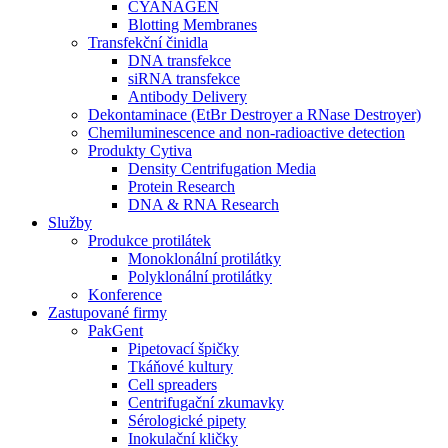
CYANAGEN
Blotting Membranes
Transfekční činidla
DNA transfekce
siRNA transfekce
Antibody Delivery
Dekontaminace (EtBr Destroyer a RNase Destroyer)
Chemiluminescence and non-radioactive detection
Produkty Cytiva
Density Centrifugation Media
Protein Research
DNA & RNA Research
Služby
Produkce protilátek
Monoklonální protilátky
Polyklonální protilátky
Konference
Zastupované firmy
PakGent
Pipetovací špičky
Tkáňové kultury
Cell spreaders
Centrifugační zkumavky
Sérologické pipety
Inokulační kličky