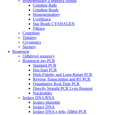
Homogenizace a příprava vzorků
Grinding Balls
Grinding Beads
Homogenizátory
Lyofilizace
Star Beads CYANAGEN
Filtrace
Centrifugy
Tiskárny
Cryogenics
Skenery
Reagencie
Odběrové soupravy
Reagencie pro PCR
Standard PCR
Hot-Start PCR
High-Fidelity and Long-Range PCR
Reverse Transcription and RT PCR
Quantitative Real-Time PCR
Directly Straight PCR Lysis Reagent
Nucleotides
Izolace DNA/RNA
Izolace plasmidu
Izolace DNA
Izolace DNA z gelu, čištění PCR