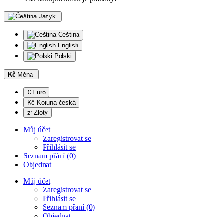
Jazyk
Čeština
English
Polski
Kč
Měna
€ Euro
Kč Koruna česká
zł Złoty
Můj účet
Zaregistrovat se
Přihlásit se
Seznam přání (0)
Objednat
Můj účet
Zaregistrovat se
Přihlásit se
Seznam přání (0)
Objednat