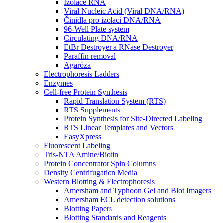
Izolace RNA
Viral Nucleic Acid (Viral DNA/RNA)
Činidla pro izolaci DNA/RNA
96-Well Plate system
Circulating DNA/RNA
EtBr Destroyer a RNase Destroyer
Paraffin removal
Agaróza
Electrophoresis Ladders
Enzymes
Cell-free Protein Synthesis
Rapid Translation System (RTS)
RTS Supplements
Protein Synthesis for Site-Directed Labeling
RTS Linear Templates and Vectors
EasyXpress
Fluorescent Labeling
Tris-NTA Amine/Biotin
Protein Concentrator Spin Columns
Density Centrifugation Media
Western Blotting & Electrophoresis
Amersham and Typhoon Gel and Blot Imagers
Amersham ECL detection solutions
Blotting Papers
Blotting Standards and Reagents