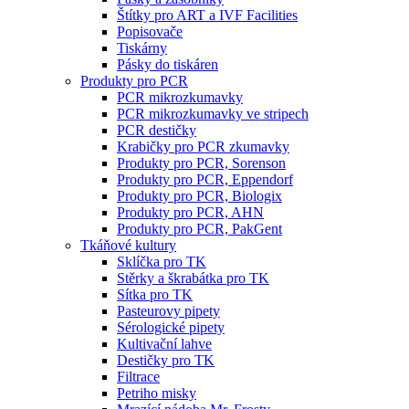
Štítky pro ART a IVF Facilities
Popisovače
Tiskárny
Pásky do tiskáren
Produkty pro PCR
PCR mikrozkumavky
PCR mikrozkumavky ve stripech
PCR destičky
Krabičky pro PCR zkumavky
Produkty pro PCR, Sorenson
Produkty pro PCR, Eppendorf
Produkty pro PCR, Biologix
Produkty pro PCR, AHN
Produkty pro PCR, PakGent
Tkáňové kultury
Sklíčka pro TK
Stěrky a škrabátka pro TK
Sítka pro TK
Pasteurovy pipety
Sérologické pipety
Kultivační lahve
Destičky pro TK
Filtrace
Petriho misky