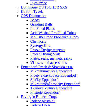
Lyofilizace
Dominique DUTSCHER SAS
DuPont Tyvek
OPS Diagnostics
Beads
Grinding Balls
Pre-Filled Plates
Acid Washed Pre-Filled Tubes
Mol Bio Grade Pre-Filled Tubes
Chemicals
Synergy Kits
Freeze Drying reagents
Freeze Drying Vials
Plates, seals, magnets, racks
Vial sets and accessories
Eppendorf Czech & Slovakia s.r.o.
Mikrozkumavky Eppendorf
Pipety a dávkovače Eppendorf
Špičky Eppendorf
Mikrotitrační destičky Eppendorf
Tkáňové kultury Eppendorf
Přístroje Eppendorf
Favorgen Biotech Corp.
Izolace plasmidu
Izolace DNA