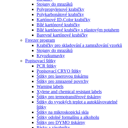
Stojany do mrazáků
Polypropylenové krabičky
Polykarbonátové krabičky
Kartónové ID-Color krabičky
Bílé kartónové krabičky
Bílé kartónové krabičky s plastovým potahem
Barevné kartónové krabičky
Freezer program
Krabičky pro skladování a zamražování vzorků
Stojany do mrazáků
Kryozkumavky
Popisovací štítky
PCR štítky
Popisovací CRYO štítky
Štítky pro laserovou tiskárnu
Štítky pro zmrazené povrchy
Warning labels
Xylene and chemical resistant labels
Štítky pro termotransférové tiskárny
Štítky do vysokých teplot a autoklávovatelné
štítky
Štítky na mikroskopická skla
Štítky odolné formalínu a alkoholu
Štítky pro DYMO tiskárny
Pásky a zásobníky