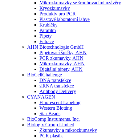
Mikrozkumavky se šroubovacími uzávěry
Kryozkumavky
Produkty pro PCR
Plastové laboratorní lahve
Krabičky
Parafilm
Pipety
Filtrace
AHN Biotechnologie GmbH
Pipetovací špičky, AHN
PCR zkumavky, AHN
Mikrozkumavky, AHN
Digitální pipety, AHN
BioCellChallenge
DNA transfekce
siRNA transfekce
Antibody Delivery
CYANAGEN
Fluorescent Labeling
Western Blotting
Star Beads
BioComp Instruments, Inc.
Biologix Group Limited
Zkumavky a mikrozkumavky
PCR plastik