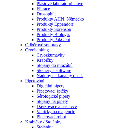
Plastové laboratorní lahve
Filtrace
Drosophila
Produkty AHN, Německo
Produkty Eppendorf
Produkty Sorenson
Produkty Biologix
Produkty PakGent
Odběrové soupravy
Cryobanking
Cryozkumavky
Krabičky
Stojany do mrazáků
Skenery a software
Nádoby na kapalný dusík
Pipetování
Digitální pipety
Pipetovací špičky
Sérologické pipety
Stojany na pipety
Dávkovače a nástavce
Vaničky na reagencie
Pipetovací robot
Krabičky / Stojánky
Stojánky