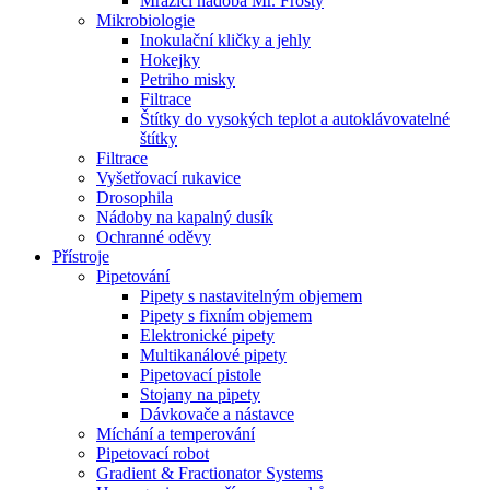
Mrazící nádoba Mr. Frosty
Mikrobiologie
Inokulační kličky a jehly
Hokejky
Petriho misky
Filtrace
Štítky do vysokých teplot a autoklávovatelné
štítky
Filtrace
Vyšetřovací rukavice
Drosophila
Nádoby na kapalný dusík
Ochranné oděvy
Přístroje
Pipetování
Pipety s nastavitelným objemem
Pipety s fixním objemem
Elektronické pipety
Multikanálové pipety
Pipetovací pistole
Stojany na pipety
Dávkovače a nástavce
Míchání a temperování
Pipetovací robot
Gradient & Fractionator Systems