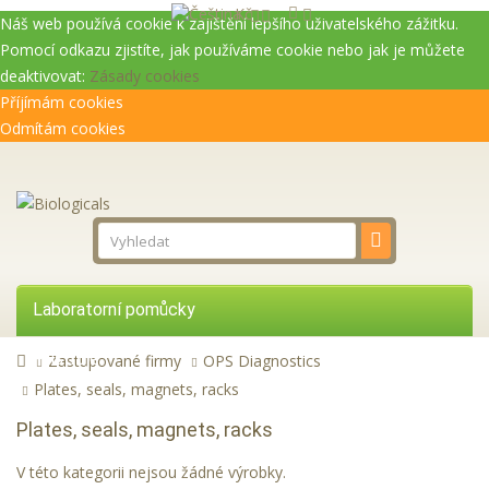
Kč
Náš web používá cookie k zajištění lepšího uživatelského zážitku.
Pomocí odkazu zjistíte, jak používáme cookie nebo jak je můžete
deaktivovat:
Zásady cookies
Příjímám cookies
Odmítám cookies
Laboratorní pomůcky
Přístroje
Zastupované firmy
OPS Diagnostics
Plates, seals, magnets, racks
Reagencie
Plates, seals, magnets, racks
Služby
V této kategorii nejsou žádné výrobky.