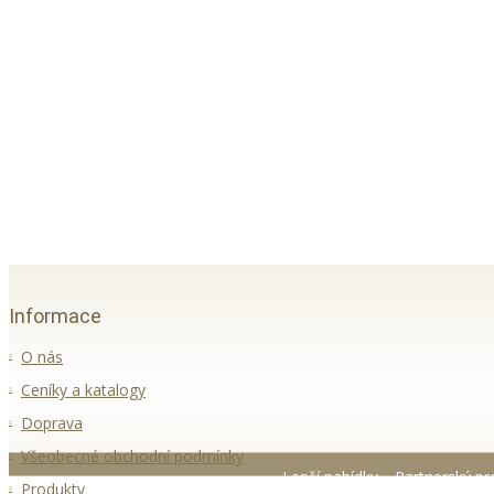
Informace
O nás
Ceníky a katalogy
Doprava
Všeobecné obchodní podmínky
Lepší nabídky
Partnerský p
Produkty