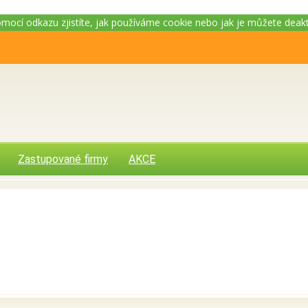
Pomocí odkazu zjistíte, jak používáme cookie nebo jak je můžete deak
Zastupované firmy
AKCE