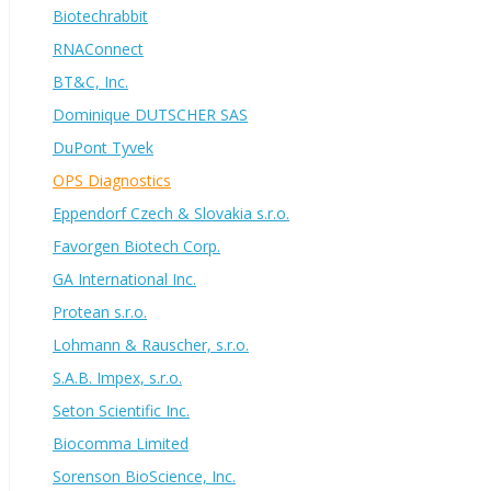
Biotechrabbit
RNAConnect
BT&C, Inc.
Dominique DUTSCHER SAS
DuPont Tyvek
OPS Diagnostics
Eppendorf Czech & Slovakia s.r.o.
Favorgen Biotech Corp.
GA International Inc.
Protean s.r.o.
Lohmann & Rauscher, s.r.o.
S.A.B. Impex, s.r.o.
Seton Scientific Inc.
Biocomma Limited
Sorenson BioScience, Inc.