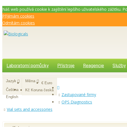
Náš web používá cookie k zajištění lepšího uživatelského zážitku. 
Příjímám cookies
Odmítám cookies
Laboratorní pomůcky
Přístroje
Reagencie
Služby
Jazyk
Měna
€ Euro
Čeština
Kč Koruna česká
Zastupované firmy
English
OPS Diagnostics
Vial sets and accessories