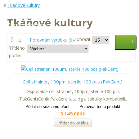
Tkáňové kultury
Služby
Tkáňové kultury
Zastupované firmy
Zobrazit:
Porovnání výrobku (0)
AKCE
Tříděno
podle:
Cell strainer, 100μm, sterile 100 pcs (PakGent)
Disposable cell strainer, 100μm, sterile 100 pcs
(PakGent)Ceník PakGentKatalog a tabulky kompatibili..
Přidat do seznamu přání
Porovnat tento produkt
3 149,00Kč
Přidat do košíku