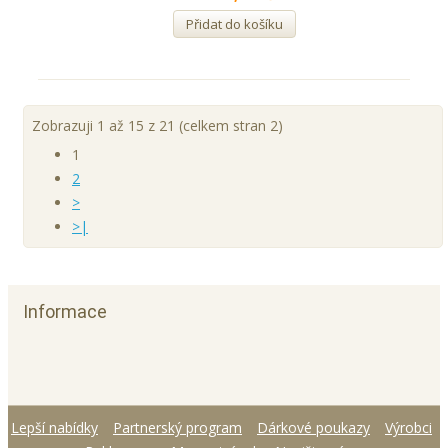
Přidat do košíku
Zobrazuji 1 až 15 z 21 (celkem stran 2)
1
2
>
>|
Informace
Lepší nabídky
Partnerský program
Dárkové poukazy
Výrobci