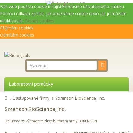
Kč
Náš web používá cookie k zajištění lepšího uživatelského zážitku.
Pomocí odkazu zjistíte, jak používáme cookie nebo jak je můžete
deaktivovat:
Zásady cookies
Příjímám cookies
Odmítám cookies
Laboratorní pomůcky
Přístroje
Zastupované firmy
Sorenson BioScience, Inc.
Sorenson BioScience, Inc.
Reagencie
Stali jsme se výhradním distributorem firmy SORENSON
Služby