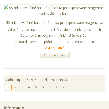
55 ml, individálně balená nádobka pro pipetované reagencie, sterilní, 80 ks v balení
Vytvořeny dle návrhu pracovníků v laboratorních provozech.
Objemové značky na vnitřních stěnách. Cer..
Přidat do seznamu přání
Porovnat tento produkt
2 435,00Kč
Přidat do košíku
Zobrazuji 1 až 15 z 98 (celkem stran 7)
1
2
3
4
5
6
7
>
>|
Informace