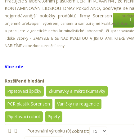
Pracujete s laboratorním plastikem CERTIFIKOVANÝM , že NENÍ
Zastupované firmy
KONTAMINOVÁN LIDSKOU DNA? Pokud ANO, podívejte se na
nejprodávanější položky prodůktů firmy Sorenson
- budete
AKCE
příjemně překvapeni výběrem, cenami a samozřejmě kvalitou.
Pokud NE
a pracujete v genetické nebo kriminalistické laboratoři, či zpracováváte
lidské vzorky - ZAMYSLETE SE NAD KVALITOU A JISTOTAMI, KTERÉ VÁM
NABÍZÍME za bezkonkurenční ceny.
Více zde.
Rozšířené hledání
Pipetovací špičky
Zkumavky a mikrozkumavky
PCR plastik Sorenson
Vaničky na reagencie
Pipetovací robot
Pipety
Porovnání výrobku (0)
Zobrazit: