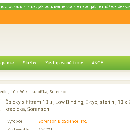
omocí odkazu zjistíte, jak používáme cookie nebo jak je můžete deakt
gencie
Služby
Zastupované firmy
AKCE
terilní, 10 x 96 ks, krabička, Sorenson
Špičky s filtrem 10 µl, Low Binding, E-typ, sterilní, 10 x 
krabička, Sorenson
Výrobce
Sorenson BioScience, Inc.
Kód výrobku:
15020T