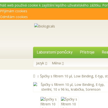
Náš web používá cookie k zajištění lepšího uživatelského zážitku. P
Příjímám cookies
Odmítám cookies
Laboratorní pomůcky
Přístroje
Rea
Jazyk
Měna
Špičky s filtrem 10 µl, Low Binding, E-typ, s