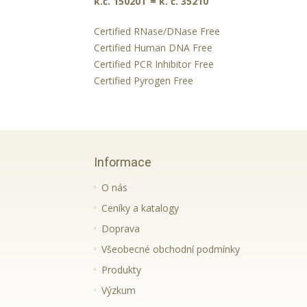
k.č. 15020T = k. č. 35210
Certified RNase/DNase Free
Certified Human DNA Free
Certified PCR Inhibitor Free
Certified Pyrogen Free
Informace
O nás
Ceníky a katalogy
Doprava
Všeobecné obchodní podmínky
Produkty
Výzkum