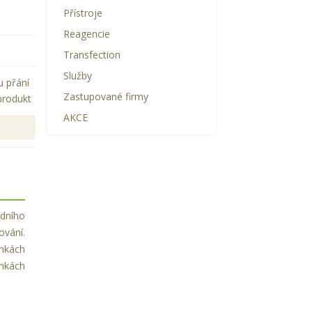
Přístroje
Reagencie
Transfection
Služby
u přání
Zastupované firmy
produkt
AKCE
ídního
ování.
ánkách
ánkách