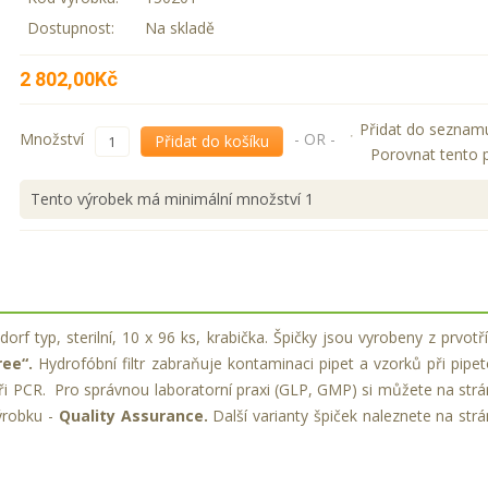
Dostupnost:
Na skladě
2 802,00Kč
Přidat do seznam
Množství
- OR -
Přidat do košíku
Porovnat tento 
Tento výrobek má minimální množství 1
dorf typ, sterilní, 10 x 96 ks, krabička. Špičky jsou vyrobeny z prvotř
ee“.
Hydrofóbní filtr zabraňuje kontaminaci pipet a vzorků při pipet
. při PCR. Pro správnou laboratorní praxi (GLP, GMP) si můžete na str
výrobku -
Quality Assurance.
Další varianty špiček naleznete na str