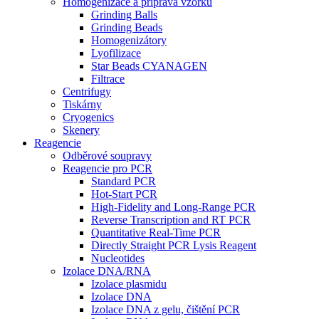
Homogenizace a příprava vzorků
Grinding Balls
Grinding Beads
Homogenizátory
Lyofilizace
Star Beads CYANAGEN
Filtrace
Centrifugy
Tiskárny
Cryogenics
Skenery
Reagencie
Odběrové soupravy
Reagencie pro PCR
Standard PCR
Hot-Start PCR
High-Fidelity and Long-Range PCR
Reverse Transcription and RT PCR
Quantitative Real-Time PCR
Directly Straight PCR Lysis Reagent
Nucleotides
Izolace DNA/RNA
Izolace plasmidu
Izolace DNA
Izolace DNA z gelu, čištění PCR