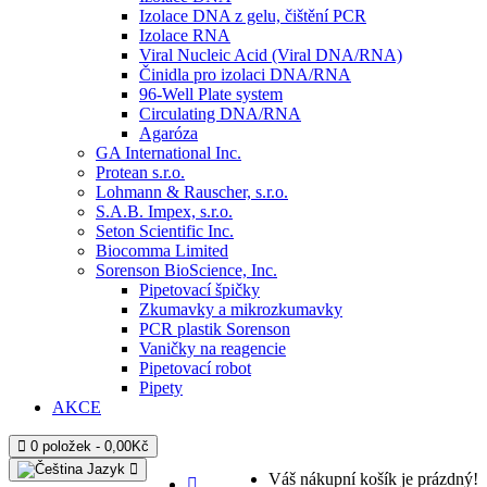
Izolace DNA z gelu, čištění PCR
Izolace RNA
Viral Nucleic Acid (Viral DNA/RNA)
Činidla pro izolaci DNA/RNA
96-Well Plate system
Circulating DNA/RNA
Agaróza
GA International Inc.
Protean s.r.o.
Lohmann & Rauscher, s.r.o.
S.A.B. Impex, s.r.o.
Seton Scientific Inc.
Biocomma Limited
Sorenson BioScience, Inc.
Pipetovací špičky
Zkumavky a mikrozkumavky
PCR plastik Sorenson
Vaničky na reagencie
Pipetovací robot
Pipety
AKCE
0 položek - 0,00Kč
Jazyk
Váš nákupní košík je prázdný!