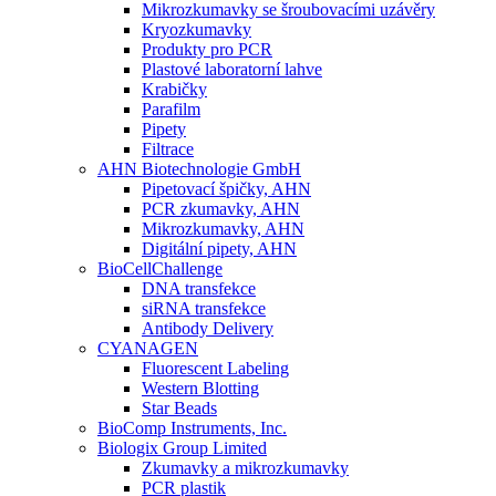
Mikrozkumavky se šroubovacími uzávěry
Kryozkumavky
Produkty pro PCR
Plastové laboratorní lahve
Krabičky
Parafilm
Pipety
Filtrace
AHN Biotechnologie GmbH
Pipetovací špičky, AHN
PCR zkumavky, AHN
Mikrozkumavky, AHN
Digitální pipety, AHN
BioCellChallenge
DNA transfekce
siRNA transfekce
Antibody Delivery
CYANAGEN
Fluorescent Labeling
Western Blotting
Star Beads
BioComp Instruments, Inc.
Biologix Group Limited
Zkumavky a mikrozkumavky
PCR plastik