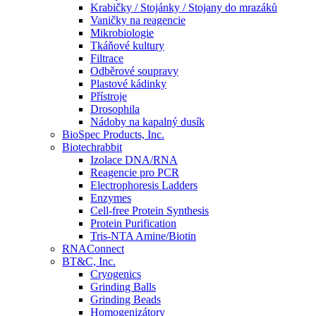
Krabičky / Stojánky / Stojany do mrazáků
Vaničky na reagencie
Mikrobiologie
Tkáňové kultury
Filtrace
Odběrové soupravy
Plastové kádinky
Přístroje
Drosophila
Nádoby na kapalný dusík
BioSpec Products, Inc.
Biotechrabbit
Izolace DNA/RNA
Reagencie pro PCR
Electrophoresis Ladders
Enzymes
Cell-free Protein Synthesis
Protein Purification
Tris-NTA Amine/Biotin
RNAConnect
BT&C, Inc.
Cryogenics
Grinding Balls
Grinding Beads
Homogenizátory