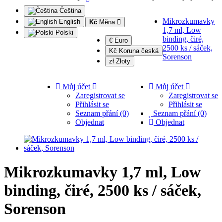
Čeština
Mikrozkumavky
English
Kč
Měna
1,7 ml, Low
Polski
binding, čiré,
€ Euro
2500 ks / sáček,
Kč Koruna česká
Sorenson
zł Złoty
Můj účet
Můj účet
Zaregistrovat se
Zaregistrovat se
Přihlásit se
Přihlásit se
Seznam přání (0)
Seznam přání (0)
Objednat
Objednat
Mikrozkumavky 1,7 ml, Low
binding, čiré, 2500 ks / sáček,
Sorenson