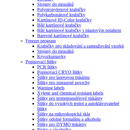
Stojany do mrazáků
Polypropylenové krabičky
Polykarbonátové krabičky
Kartónové ID-Color krabičky
Bílé kartónové krabičky
Bílé kartónové krabičky s plastovým potahem
Barevné kartónové krabičky
Freezer program
Krabičky pro skladování a zamražování vzorků
Stojany do mrazáků
Kryozkumavky
Popisovací štítky
PCR štítky
Popisovací CRYO štítky
Štítky pro laserovou tiskárnu
Štítky pro zmrazené povrchy
Warning labels
Xylene and chemical resistant labels
Štítky pro termotransférové tiskárny
Štítky do vysokých teplot a autoklávovatelné
štítky
Štítky na mikroskopická skla
Štítky odolné formalínu a alkoholu
Štítky pro DYMO tiskárny
Pásky a zásobníky