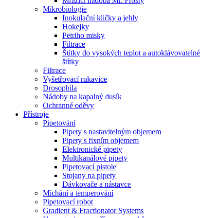
Mrazící nádoba Mr. Frosty
Mikrobiologie
Inokulační kličky a jehly
Hokejky
Petriho misky
Filtrace
Štítky do vysokých teplot a autoklávovatelné
štítky
Filtrace
Vyšetřovací rukavice
Drosophila
Nádoby na kapalný dusík
Ochranné oděvy
Přístroje
Pipetování
Pipety s nastavitelným objemem
Pipety s fixním objemem
Elektronické pipety
Multikanálové pipety
Pipetovací pistole
Stojany na pipety
Dávkovače a nástavce
Míchání a temperování
Pipetovací robot
Gradient & Fractionator Systems