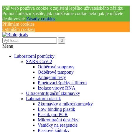
Náš web používá cookie k zajištění lepšího uživatelského zážitku.
Pomocí odkazu zjistíte, jak používáme cookie nebo jak je můžete
deaktivovat:
Zásady cookies
Příjímám cookies
Odmítám cookies
Menu
Laboratorní pomůcky
SARS-CoV-2
Odběrové soupravy
Odběrové tampony
Antigenní testy
Pipetovací špičky s filtrem
Izolace virové RNA
Ultracentrifugační zkumavky
Laboratorní plastik
Zkumavky a mikrozkumavky
Low binding plastik
Plastik pro PCR
Mikrotitrační destičky
Vaničky na reagencie
Plastové kádinky