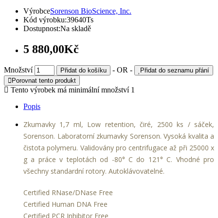
Výrobce
Sorenson BioScience, Inc.
Kód výrobku:
39640Ts
Dostupnost:
Na skladě
5 880,00Kč
Množství
- OR -
Přidat do košíku
Přidat do seznamu přání
Porovnat tento produkt
Tento výrobek má minimální množství 1
Popis
Zkumavky 1,7 ml, Low retention, čiré, 2500 ks / sáček,
Sorenson. Laboratorní zkumavky Sorenson. Vysoká kvalita a
čistota polymeru. Validovány pro centrifugace až při 25000 x
g a práce v teplotách od -80° C do 121° C. Vhodné pro
všechny standardní rotory. Autoklávovatelné.
Certified RNase/DNase Free
Certified Human DNA Free
Certified PCR Inhibitor Free