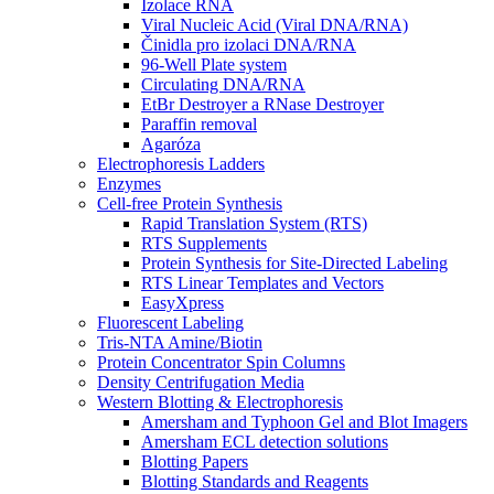
Izolace RNA
Viral Nucleic Acid (Viral DNA/RNA)
Činidla pro izolaci DNA/RNA
96-Well Plate system
Circulating DNA/RNA
EtBr Destroyer a RNase Destroyer
Paraffin removal
Agaróza
Electrophoresis Ladders
Enzymes
Cell-free Protein Synthesis
Rapid Translation System (RTS)
RTS Supplements
Protein Synthesis for Site-Directed Labeling
RTS Linear Templates and Vectors
EasyXpress
Fluorescent Labeling
Tris-NTA Amine/Biotin
Protein Concentrator Spin Columns
Density Centrifugation Media
Western Blotting & Electrophoresis
Amersham and Typhoon Gel and Blot Imagers
Amersham ECL detection solutions
Blotting Papers
Blotting Standards and Reagents