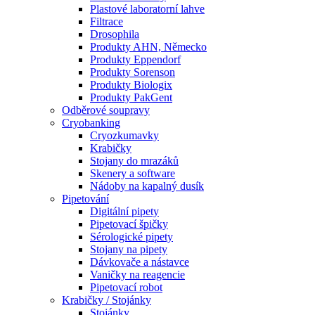
Plastové laboratorní lahve
Filtrace
Drosophila
Produkty AHN, Německo
Produkty Eppendorf
Produkty Sorenson
Produkty Biologix
Produkty PakGent
Odběrové soupravy
Cryobanking
Cryozkumavky
Krabičky
Stojany do mrazáků
Skenery a software
Nádoby na kapalný dusík
Pipetování
Digitální pipety
Pipetovací špičky
Sérologické pipety
Stojany na pipety
Dávkovače a nástavce
Vaničky na reagencie
Pipetovací robot
Krabičky / Stojánky
Stojánky