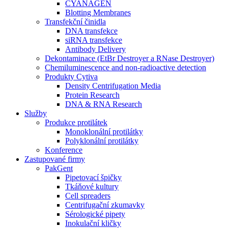
CYANAGEN
Blotting Membranes
Transfekční činidla
DNA transfekce
siRNA transfekce
Antibody Delivery
Dekontaminace (EtBr Destroyer a RNase Destroyer)
Chemiluminescence and non-radioactive detection
Produkty Cytiva
Density Centrifugation Media
Protein Research
DNA & RNA Research
Služby
Produkce protilátek
Monoklonální protilátky
Polyklonální protilátky
Konference
Zastupované firmy
PakGent
Pipetovací špičky
Tkáňové kultury
Cell spreaders
Centrifugační zkumavky
Sérologické pipety
Inokulační kličky