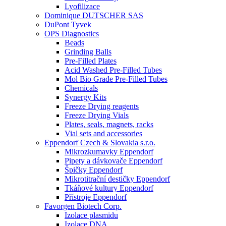
Lyofilizace
Dominique DUTSCHER SAS
DuPont Tyvek
OPS Diagnostics
Beads
Grinding Balls
Pre-Filled Plates
Acid Washed Pre-Filled Tubes
Mol Bio Grade Pre-Filled Tubes
Chemicals
Synergy Kits
Freeze Drying reagents
Freeze Drying Vials
Plates, seals, magnets, racks
Vial sets and accessories
Eppendorf Czech & Slovakia s.r.o.
Mikrozkumavky Eppendorf
Pipety a dávkovače Eppendorf
Špičky Eppendorf
Mikrotitrační destičky Eppendorf
Tkáňové kultury Eppendorf
Přístroje Eppendorf
Favorgen Biotech Corp.
Izolace plasmidu
Izolace DNA