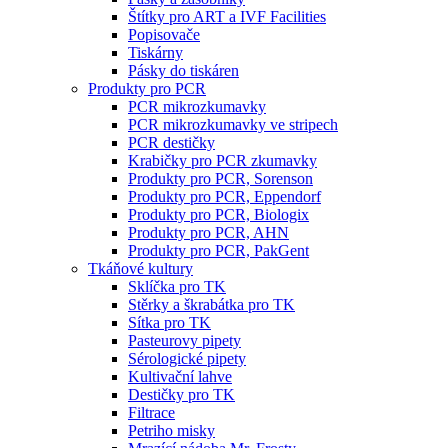
Štítky pro ART a IVF Facilities
Popisovače
Tiskárny
Pásky do tiskáren
Produkty pro PCR
PCR mikrozkumavky
PCR mikrozkumavky ve stripech
PCR destičky
Krabičky pro PCR zkumavky
Produkty pro PCR, Sorenson
Produkty pro PCR, Eppendorf
Produkty pro PCR, Biologix
Produkty pro PCR, AHN
Produkty pro PCR, PakGent
Tkáňové kultury
Sklíčka pro TK
Stěrky a škrabátka pro TK
Sítka pro TK
Pasteurovy pipety
Sérologické pipety
Kultivační lahve
Destičky pro TK
Filtrace
Petriho misky