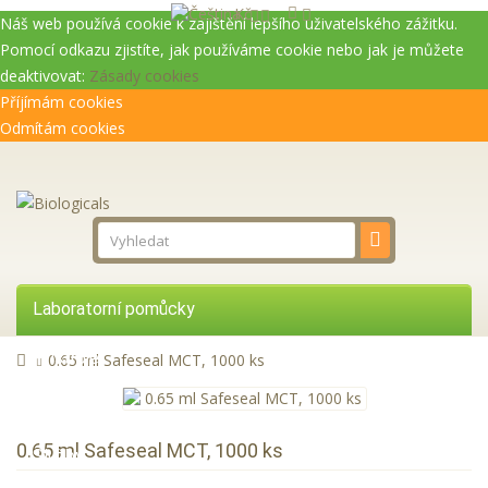
Kč
Náš web používá cookie k zajištění lepšího uživatelského zážitku.
Pomocí odkazu zjistíte, jak používáme cookie nebo jak je můžete
deaktivovat:
Zásady cookies
Příjímám cookies
Odmítám cookies
Laboratorní pomůcky
Přístroje
0.65 ml Safeseal MCT, 1000 ks
Reagencie
0.65 ml Safeseal MCT, 1000 ks
Služby