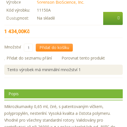
Výrobce
Sorenson BioScience, Inc.
Zastupované firmy
Kód výrobku:
11150A
AKCE
Dostupnost:
Na skladě
1 434,00Kč
Množství
Přidat do košíku
Přidat do seznamu přání
Porovnat tento produkt
Tento výrobek má minimální množství 1
Popis
Mikrozkumavky 0,65 ml, čiré, s patentovaným víčkem,
polypropylén, nesterilní. Vysoká kvalita a čistota polymeru.
Vhodné pro všechny standardní rotory. Validovány pro
centrifugaci až při 26000 x g a práce v teplotách od -80°C do