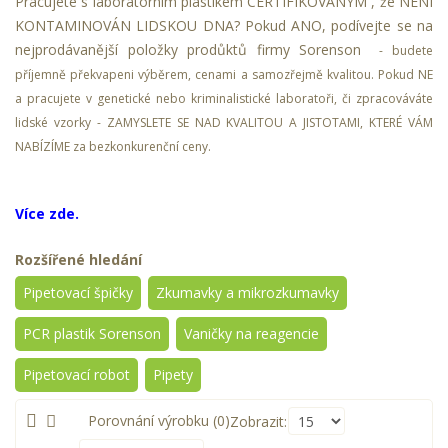
Pracujete s laboratorním plastikem CERTIFIKOVANÝM , že NENÍ
KONTAMINOVÁN LIDSKOU DNA? Pokud ANO, podívejte se na
nejprodávanější položky prodůktů firmy Sorenson
- budete
příjemně překvapeni výběrem, cenami a samozřejmě kvalitou.
Pokud NE
a pracujete v genetické nebo kriminalistické laboratoři, či zpracováváte
lidské vzorky - ZAMYSLETE SE NAD KVALITOU A JISTOTAMI, KTERÉ VÁM
NABÍZÍME za bezkonkurenční ceny.
Více zde.
Rozšířené hledání
Pipetovací špičky
Zkumavky a mikrozkumavky
PCR plastik Sorenson
Vaničky na reagencie
Pipetovací robot
Pipety
Porovnání výrobku (0)
Zobrazit: