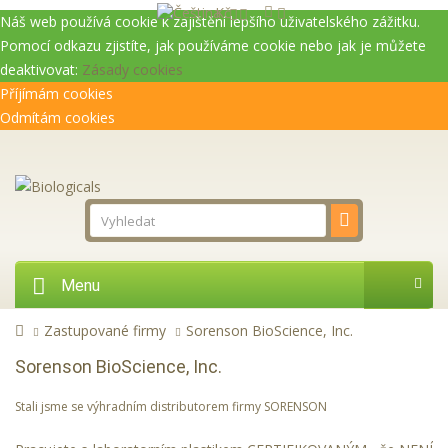
Kč
Náš web používá cookie k zajištění lepšího uživatelského zážitku.
Pomocí odkazu zjistíte, jak používáme cookie nebo jak je můžete
deaktivovat:
Zásady cookies
Příjímám cookies
Odmítám cookies
Menu
Zastupované firmy
Sorenson BioScience, Inc.
Sorenson BioScience, Inc.
Stali jsme se výhradním distributorem firmy SORENSON