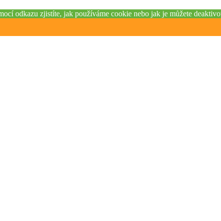
mocí odkazu zjistíte, jak používáme cookie nebo jak je můžete deaktiv