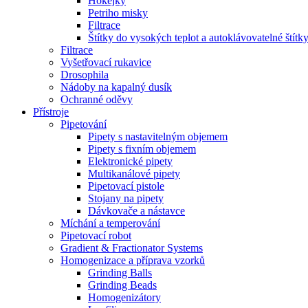
Hokejky
Petriho misky
Filtrace
Štítky do vysokých teplot a autoklávovatelné štítk
Filtrace
Vyšetřovací rukavice
Drosophila
Nádoby na kapalný dusík
Ochranné oděvy
Přístroje
Pipetování
Pipety s nastavitelným objemem
Pipety s fixním objemem
Elektronické pipety
Multikanálové pipety
Pipetovací pistole
Stojany na pipety
Dávkovače a nástavce
Míchání a temperování
Pipetovací robot
Gradient & Fractionator Systems
Homogenizace a příprava vzorků
Grinding Balls
Grinding Beads
Homogenizátory