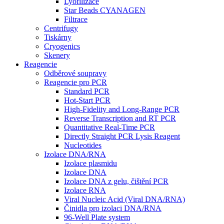
Lyofilizace
Star Beads CYANAGEN
Filtrace
Centrifugy
Tiskárny
Cryogenics
Skenery
Reagencie
Odběrové soupravy
Reagencie pro PCR
Standard PCR
Hot-Start PCR
High-Fidelity and Long-Range PCR
Reverse Transcription and RT PCR
Quantitative Real-Time PCR
Directly Straight PCR Lysis Reagent
Nucleotides
Izolace DNA/RNA
Izolace plasmidu
Izolace DNA
Izolace DNA z gelu, čištění PCR
Izolace RNA
Viral Nucleic Acid (Viral DNA/RNA)
Činidla pro izolaci DNA/RNA
96-Well Plate system