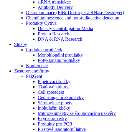
siRNA transfekce
Antibody Delivery
Dekontaminace (EtBr Destroyer a RNase Destroyer)
Chemiluminescence and non-radioactive detection
Produkty Cytiva
Density Centrifugation Media
Protein Research
DNA & RNA Research
Služby
Produkce protilátek
Monoklonální protilátky
Polyklonální protilátky
Konference
Zastupované firmy
PakGent
Pipetovací špičky
Tkáňové kultury
Cell spreaders
Centrifugační zkumavky
Sérologické pipety
Inokulační kličky
Mikrozkumavky se šroubovacími uzávěry
Kryozkumavky
Produkty pro PCR
Plastové laboratorní lahve