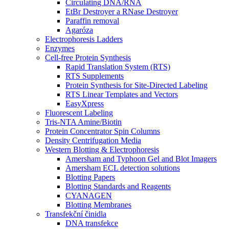
Circulating DNA/RNA
EtBr Destroyer a RNase Destroyer
Paraffin removal
Agaróza
Electrophoresis Ladders
Enzymes
Cell-free Protein Synthesis
Rapid Translation System (RTS)
RTS Supplements
Protein Synthesis for Site-Directed Labeling
RTS Linear Templates and Vectors
EasyXpress
Fluorescent Labeling
Tris-NTA Amine/Biotin
Protein Concentrator Spin Columns
Density Centrifugation Media
Western Blotting & Electrophoresis
Amersham and Typhoon Gel and Blot Imagers
Amersham ECL detection solutions
Blotting Papers
Blotting Standards and Reagents
CYANAGEN
Blotting Membranes
Transfekční činidla
DNA transfekce