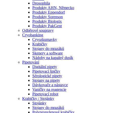
Drosophila
Produkty AHN, Německo
Produkty Eppendorf
Produkty Sorenson
Produkty Biologix
Produkty PakGent
Odběrové soupravy
Cryobanking
Cryozkumavky
Krabičky
Stojany do mrazáků
Skenery a software
Nádoby na kapalný dusík
Pipetování
Digitální pipety
Pipetovací špičky
Sérologické pipety
Stojany na pipety
Dávkovače a nástavce
Vaničky na reagencie
Pipetovací robot
Krabičky / Stojánky
Stojánky
Stojany do mrazáků
Polypropylenové krabičky