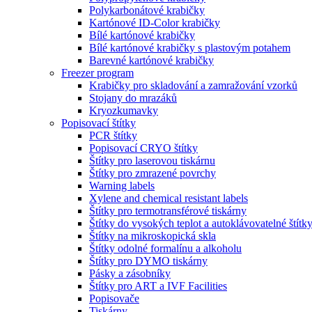
Polykarbonátové krabičky
Kartónové ID-Color krabičky
Bílé kartónové krabičky
Bílé kartónové krabičky s plastovým potahem
Barevné kartónové krabičky
Freezer program
Krabičky pro skladování a zamražování vzorků
Stojany do mrazáků
Kryozkumavky
Popisovací štítky
PCR štítky
Popisovací CRYO štítky
Štítky pro laserovou tiskárnu
Štítky pro zmrazené povrchy
Warning labels
Xylene and chemical resistant labels
Štítky pro termotransférové tiskárny
Štítky do vysokých teplot a autoklávovatelné štítk
Štítky na mikroskopická skla
Štítky odolné formalínu a alkoholu
Štítky pro DYMO tiskárny
Pásky a zásobníky
Štítky pro ART a IVF Facilities
Popisovače
Tiskárny