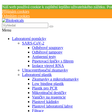
Náš web používá cookie k zajištění lepšího uživatelského zážitku. Po
Příjímám cookies
Odmítám cookies
Menu
Laboratorní pomůcky
SARS-CoV-2
Odběrové soupravy
Odběrové tampony
Antigenní testy
Pipetovací špičky s filtrem
Izolace virové RNA
Ultracentrifugační zkumavky
Laboratorní plastik
Zkumavky a mikrozkumavky
Low binding plastik
Plastik pro PCR
Mikrotitrační destičky
Vaničky na reagencie
Plastové kádinky
Plastové laboratorní lahve
Filtrace