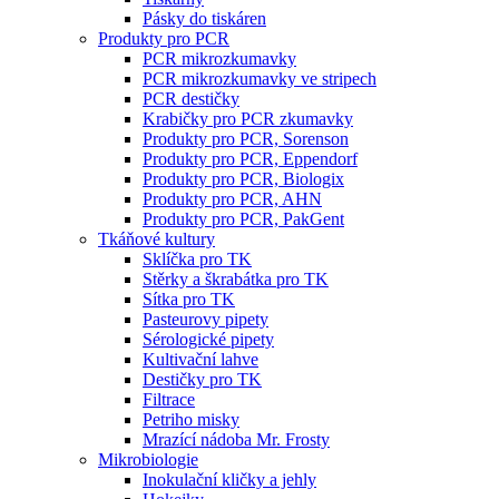
Pásky do tiskáren
Produkty pro PCR
PCR mikrozkumavky
PCR mikrozkumavky ve stripech
PCR destičky
Krabičky pro PCR zkumavky
Produkty pro PCR, Sorenson
Produkty pro PCR, Eppendorf
Produkty pro PCR, Biologix
Produkty pro PCR, AHN
Produkty pro PCR, PakGent
Tkáňové kultury
Sklíčka pro TK
Stěrky a škrabátka pro TK
Sítka pro TK
Pasteurovy pipety
Sérologické pipety
Kultivační lahve
Destičky pro TK
Filtrace
Petriho misky
Mrazící nádoba Mr. Frosty
Mikrobiologie
Inokulační kličky a jehly