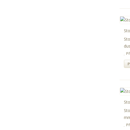
St
Sto
dus
P
P
Sto
Sto
mm 
P