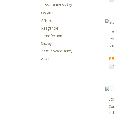
Ochranné oděvy
Ostatní
Přístroje
Reagencie
Sto
Transfection
Sto
Služby
ide
Zastupované firmy
P
3 
AKCE
P
Sto
Cor
inc