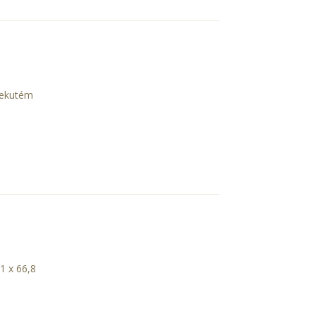
tekutém
1 x 66,8