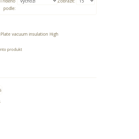
Tříděno
Zobrazit:
podle:
Plate vacuum insulation High
nto produkt
s