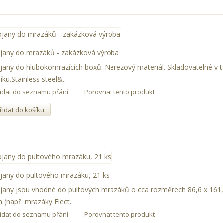
ojany do mrazáků - zakázková výroba
jany do hlubokomrazících boxů. Nerezový materiál. Skladovatelné v 
íku.Stainless steel&..
řidat do seznamu přání
Porovnat tento produkt
řidat do košíku
jany do pultového mrazáku, 21 ks
jany jsou vhodné do pultových mrazáků o cca rozměrech 86,6 x 161,
(např. mrazáky Elect..
řidat do seznamu přání
Porovnat tento produkt