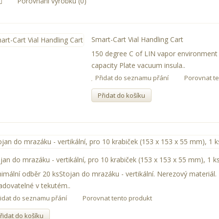
Porovnání výrobku (0)
Smart-Cart Vial Handling Cart
150 degree C of LIN vapor environment 
capacity Plate vacuum insula..
Přidat do seznamu přání
Porovnat te
Přidat do košíku
jan do mrazáku - vertikální, pro 10 krabiček (153 x 153 x 55 mm), 1 k
imální odběr 20 ksStojan do mrazáku - vertikální. Nerezový materiál.
adovatelné v tekutém..
řidat do seznamu přání
Porovnat tento produkt
řidat do košíku