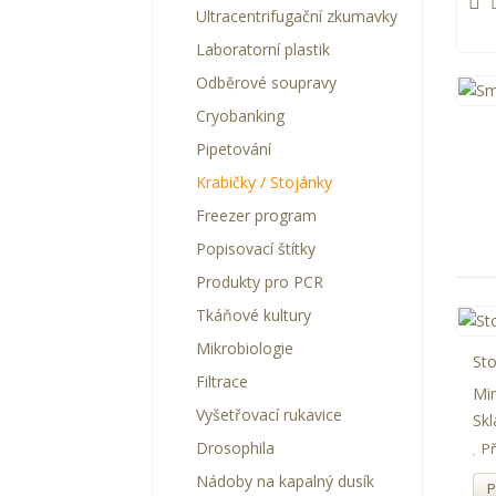
Ultracentrifugační zkumavky
Laboratorní plastik
Odběrové soupravy
Cryobanking
Pipetování
Krabičky / Stojánky
Freezer program
Popisovací štítky
Produkty pro PCR
Tkáňové kultury
Mikrobiologie
Sto
Filtrace
Min
Vyšetřovací rukavice
Skl
Drosophila
P
Nádoby na kapalný dusík
P