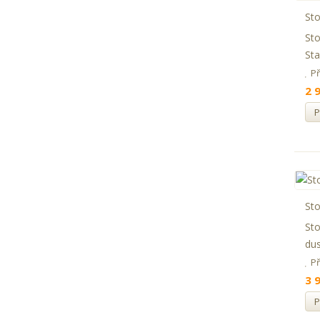
Sto
Sto
Sta
P
2 
P
Sto
Sto
dus
P
3 
P