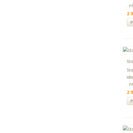
P
2 
P
Sto
Sto
ide
P
2 
P