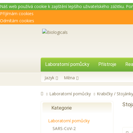
Náš web používá cookie k zajištění lepšího uživatelského zážitku. P
Příjímám cookies
Odmítám cookies
Laboratorní pomůcky
Přístroje
Rea
Jazyk
Měna
Laboratorní pomůcky
Krabičky / Stojánk
Stoj
Kategorie
Laboratorní pomůcky
SARS-CoV-2