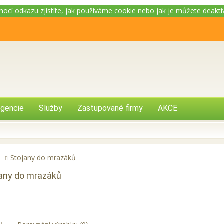
omocí odkazu zjistíte, jak používáme cookie nebo jak je můžete deakt
gencie
Služby
Zastupované firmy
AKCE
y
Stojany do mrazáků
any do mrazáků