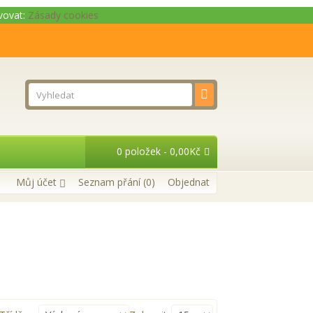
ivovat:
Zásady cookies
0 položek - 0,00Kč
Můj účet
Seznam přání (0)
Objednat