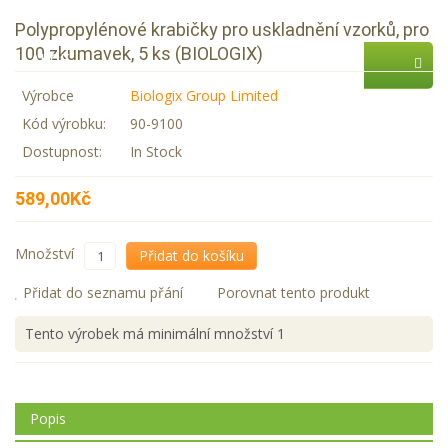
Zastupované firmy
Polypropylénové krabičky pro uskladnění vzorků, pro
100 zkumavek, 5 ks (BIOLOGIX)
AKCE
Výrobce
Biologix Group Limited
Kód výrobku:
90-9100
Dostupnost:
In Stock
589,00Kč
Množství
Přidat do košíku
Přidat do seznamu přání
Porovnat tento produkt
Tento výrobek má minimální množství 1
Popis