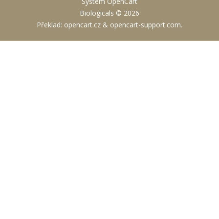
Systém
OpenCart
Biologicals © 2026
Překlad:
opencart.cz
&
opencart-support.com
.