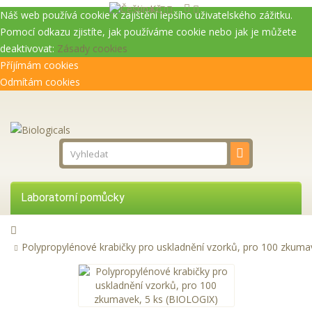
Kč
Náš web používá cookie k zajištění lepšího uživatelského zážitku.
Pomocí odkazu zjistíte, jak používáme cookie nebo jak je můžete
deaktivovat:
Zásady cookies
Příjímám cookies
Odmítám cookies
Laboratorní pomůcky
Přístroje
Polypropylénové krabičky pro uskladnění vzorků, pro 100 zkuma
Reagencie
Služby