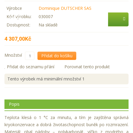
Zastupované firmy
Výrobce
Dominique DUTSCHER SAS
Kód výrobku:
030007
AKCE
Dostupnost:
Na skladě
4 307,00Kč
Množství
Přidat do košíku
Přidat do seznamu přání
Porovnat tento produkt
Tento výrobek má minimální množství 1
Popis
Teplota klesá o 1 °C za minutu, a tím je zajištěna správná
kryokonzervace a dobrá životaschopnost buněk po rozmrazení.
Materiál: obal nádoby – polykarbonát, víčko z modrého a