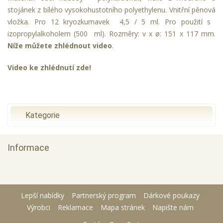
stojánek z bílého vysokohustotního polyethylenu. Vnitřní pěnová
vložka. Pro 12 kryozkumavek 4,5 / 5 ml. Pro použití s ​​
izopropylalkoholem (500 ml). Rozměry: v x ø: 151 x 117 mm.
Níže můžete zhlédnout video
.
Video ke zhlédnutí zde!
Kategorie
Informace
Lepší nabídky
Partnerský program
Dárkové poukazy
Výrobci
Reklamace
Mapa stránek
Napište nám