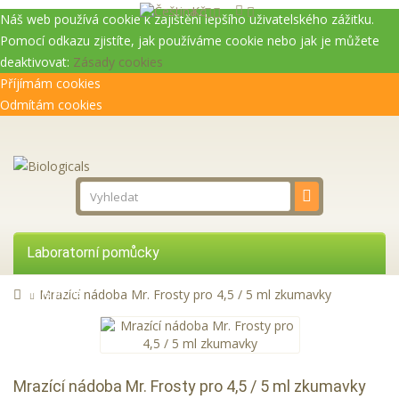
Kč
Náš web používá cookie k zajištění lepšího uživatelského zážitku.
Pomocí odkazu zjistíte, jak používáme cookie nebo jak je můžete
deaktivovat:
Zásady cookies
Příjímám cookies
Odmítám cookies
Laboratorní pomůcky
Přístroje
Mrazící nádoba Mr. Frosty pro 4,5 / 5 ml zkumavky
Reagencie
Služby
Mrazící nádoba Mr. Frosty pro 4,5 / 5 ml zkumavky