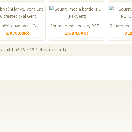
Kultivační lahve, Vent Cap, TC treated (PakGent)
Square media bottle, PET (PakGent)
2 870,00Kč
2 684,00Kč
3 2
azuji 1 až 13 z 13 (celkem stran 1)