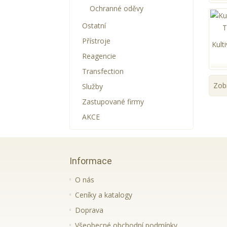
Ochranné oděvy
Ostatní
Přístroje
Reagencie
Transfection
Zobr
Služby
Zastupované firmy
AKCE
Informace
O nás
Ceníky a katalogy
Doprava
Všeobecné obchodní podmínky