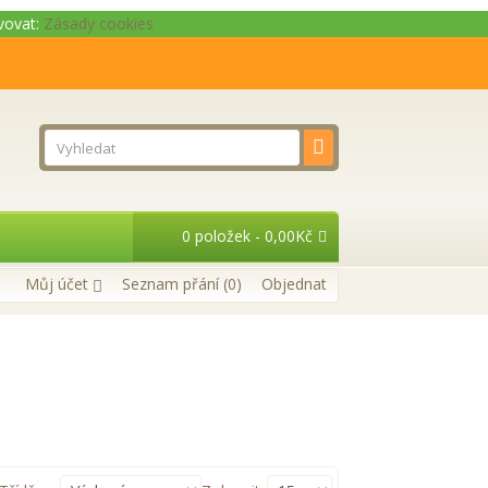
ivovat:
Zásady cookies
0 položek - 0,00Kč
Můj účet
Seznam přání (0)
Objednat