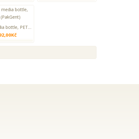
Square media bottle, PETG (PakGent)
92,00Kč