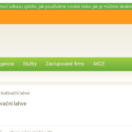
omocí odkazu zjistíte, jak používáme cookie nebo jak je můžete deakt
gencie
Služby
Zastupované firmy
AKCE
Kultivační lahve
ivační lahve