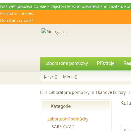
Náš web používá cookie k zajištění lepšího uživatelského zážitku. P
Příjímám cookies
Odmítám cookies
Laboratorní pomůcky
Přístroje
Rea
Jazyk
Měna
Laboratorní pomůcky
Tkáňové kultury
Kult
Kategorie
Laboratorní pomůcky
SARS-CoV-2