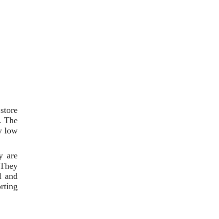
store
. The
ly low
y are
 They
l and
rting