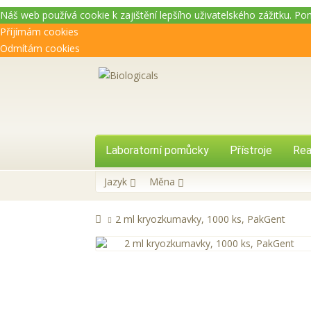
Náš web používá cookie k zajištění lepšího uživatelského zážitku. P
Příjímám cookies
Odmítám cookies
Laboratorní pomůcky
Přístroje
Rea
Jazyk
Měna
2 ml kryozkumavky, 1000 ks, PakGent