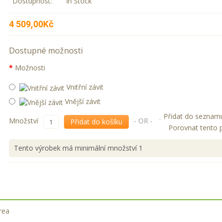
Dostupnost:
In Stock
4 509,00Kč
Dostupné možnosti
Možnosti
Vnitřní závit
Vnější závit
Přidat do seznam
Množství
- OR -
Přidat do košíku
Porovnat tento 
Tento výrobek má minimální množství 1
area