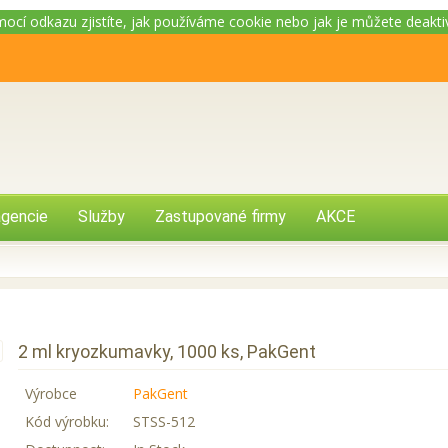
omocí odkazu zjistíte, jak používáme cookie nebo jak je můžete deakt
gencie
Služby
Zastupované firmy
AKCE
2 ml kryozkumavky, 1000 ks, PakGent
Výrobce
PakGent
Kód výrobku:
STSS-512