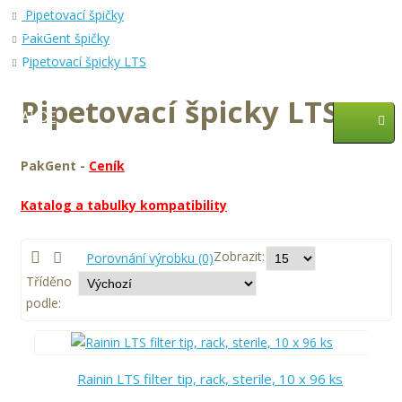
Pipetovací špičky
Služby
PakGent špičky
Pipetovací špicky LTS
Zastupované firmy
Pipetovací špicky LTS
AKCE
PakGent -
Ceník
Katalog a tabulky kompatibility
Zobrazit:
Porovnání výrobku (0)
Tříděno
podle:
Rainin LTS filter tip, rack, sterile, 10 x 96 ks