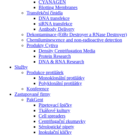
CYANAGEN
Blotting Membranes
Transfekční činidla
DNA transfekce
siRNA transfekce
Antibody Delivery
Dekontaminace (EtBr Destroyer a RNase Destroyer)
Chemiluminescence and non-radioactive detection
Produkty Cytiva
Density Centrifugation Media
Protein Research
DNA & RNA Research
Služby
Produkce protilátek
Monoklonální protilátky
Polyklonální protilátky
Konference
Zastupované firmy
PakGent
Pipetovací špičky
Tkáňové kultury
Cell spreaders
Centrifugační zkumavky
Sérologické pipety
Inokulační kličky