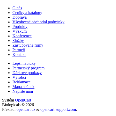
O nás
Ceníky a katalogy
Doprava
Všeobecné obchodní podmínky
Produkty
Výzkum
Konference
Služby
Zastupované firmy
Partneři
Kontakt
Lepší nabídky
Partnerský program
Dárkové poukazy
Výrobci
Reklamace
Mapa stránek
Napište nám
Systém
OpenCart
Biologicals © 2026
Překlad:
opencart.cz
&
opencart-support.com
.