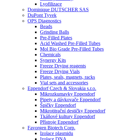
Lyofilizace
Dominique DUTSCHER SAS
DuPont Tyvek
OPS Diagnostics
Beads
Grinding Balls
Pre-Filled Plates
Acid Washed Pre-Filled Tubes
Mol Bio Grade Pre-Filled Tubes
Chemicals
Synergy Kits
Freeze Drying reagents
Freeze Drying Vials
Plates, seals, magnets, racks
Vial sets and accessories
Eppendorf Czech & Slovakia s.r.o.
Mikrozkumavky Eppendorf
Pipety a dávkovače Eppendorf
Špičky Eppendorf
Mikrotitrační destičky Eppendorf
Tkáňové kultury Eppendorf
Přístroje Eppendorf
Favorgen Biotech Corp.
Izolace plasmidu
Izolace DNA