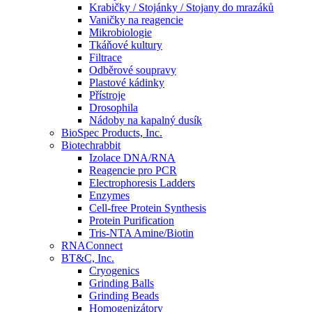
Krabičky / Stojánky / Stojany do mrazáků
Vaničky na reagencie
Mikrobiologie
Tkáňové kultury
Filtrace
Odběrové soupravy
Plastové kádinky
Přístroje
Drosophila
Nádoby na kapalný dusík
BioSpec Products, Inc.
Biotechrabbit
Izolace DNA/RNA
Reagencie pro PCR
Electrophoresis Ladders
Enzymes
Cell-free Protein Synthesis
Protein Purification
Tris-NTA Amine/Biotin
RNAConnect
BT&C, Inc.
Cryogenics
Grinding Balls
Grinding Beads
Homogenizátory