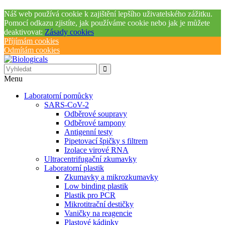
Náš web používá cookie k zajištění lepšího uživatelského zážitku.
Pomocí odkazu zjistíte, jak používáme cookie nebo jak je můžete
deaktivovat:
Zásady cookies
Příjímám cookies
Odmítám cookies
Menu
Laboratorní pomůcky
SARS-CoV-2
Odběrové soupravy
Odběrové tampony
Antigenní testy
Pipetovací špičky s filtrem
Izolace virové RNA
Ultracentrifugační zkumavky
Laboratorní plastik
Zkumavky a mikrozkumavky
Low binding plastik
Plastik pro PCR
Mikrotitrační destičky
Vaničky na reagencie
Plastové kádinky