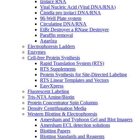
Izolace RNA
Viral Nucleic Acid (Viral DNA/RNA)
Činidla pro izolaci DNA/RNA
96-Well Plate system
Circulating DNA/RNA
EtBr Destroyer a RNase Destroyer
Paraffin removal
Agaróza
Electrophoresis Ladders
Enzymes
Cell-free Protein Synthesis
Rapid Translation System (RTS)
RTS Supplements
Protein Synthesis for Site-Directed Labeling
RTS Linear Templates and Vectors
EasyXpress
Fluorescent Labeling
Tris-NTA Amine/Biotin
Protein Concentrator Spin Columns
Density Centrifugation Media
Western Blotting & Electrophoresis
Amersham and Typhoon Gel and Blot Imagers
Amersham ECL detection solutions
Blotting Papers
Blotting Standards and Reagents