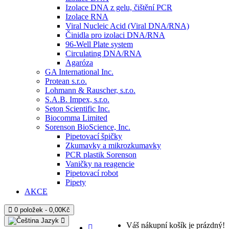
Izolace DNA z gelu, čištění PCR
Izolace RNA
Viral Nucleic Acid (Viral DNA/RNA)
Činidla pro izolaci DNA/RNA
96-Well Plate system
Circulating DNA/RNA
Agaróza
GA International Inc.
Protean s.r.o.
Lohmann & Rauscher, s.r.o.
S.A.B. Impex, s.r.o.
Seton Scientific Inc.
Biocomma Limited
Sorenson BioScience, Inc.
Pipetovací špičky
Zkumavky a mikrozkumavky
PCR plastik Sorenson
Vaničky na reagencie
Pipetovací robot
Pipety
AKCE
0 položek - 0,00Kč
Jazyk
Váš nákupní košík je prázdný!