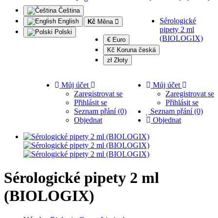
Čeština
Sérologické
English
Kč
Měna
pipety 2 ml
Polski
(BIOLOGIX)
€ Euro
Kč Koruna česká
zł Złoty
Můj účet
Můj účet
Zaregistrovat se
Zaregistrovat se
Přihlásit se
Přihlásit se
Seznam přání (0)
Seznam přání (0)
Objednat
Objednat
Sérologické pipety 2 ml
(BIOLOGIX)