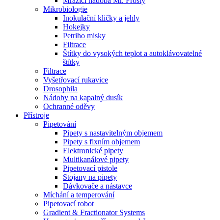
Mrazící nádoba Mr. Frosty
Mikrobiologie
Inokulační kličky a jehly
Hokejky
Petriho misky
Filtrace
Štítky do vysokých teplot a autoklávovatelné
štítky
Filtrace
Vyšetřovací rukavice
Drosophila
Nádoby na kapalný dusík
Ochranné oděvy
Přístroje
Pipetování
Pipety s nastavitelným objemem
Pipety s fixním objemem
Elektronické pipety
Multikanálové pipety
Pipetovací pistole
Stojany na pipety
Dávkovače a nástavce
Míchání a temperování
Pipetovací robot
Gradient & Fractionator Systems