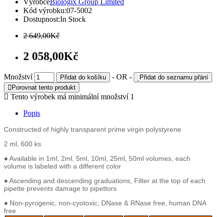
Výrobce
Biologix Group Limited
Kód výrobku:
07-5002
Dostupnost:
In Stock
2 649,00Kč
2 058,00Kč
Množství
- OR -
Přidat do košíku
Přidat do seznamu přání
Porovnat tento produkt
Tento výrobek má minimální množství 1
Popis
Constructed of highly transparent prime virgin polystyrene
2 ml, 600 ks
● Available in 1ml, 2ml, 5ml, 10ml, 25ml, 50ml volumes, each
volume is labeled with a different color
● Ascending and descending graduations, Filter at the top of each
pipette prevents damage to pipettors
● Non-pyrogenic, non-cyotoxic; DNase & RNase free, human DNA
free