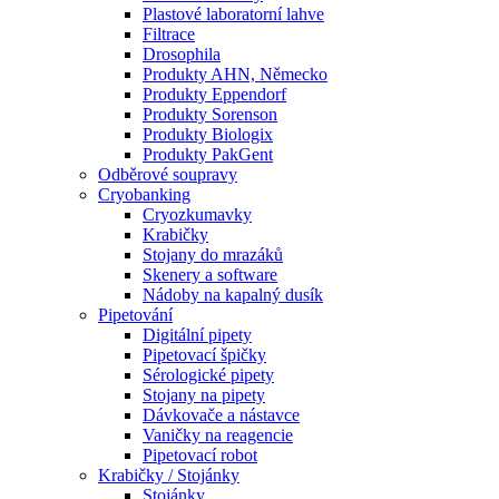
Plastové laboratorní lahve
Filtrace
Drosophila
Produkty AHN, Německo
Produkty Eppendorf
Produkty Sorenson
Produkty Biologix
Produkty PakGent
Odběrové soupravy
Cryobanking
Cryozkumavky
Krabičky
Stojany do mrazáků
Skenery a software
Nádoby na kapalný dusík
Pipetování
Digitální pipety
Pipetovací špičky
Sérologické pipety
Stojany na pipety
Dávkovače a nástavce
Vaničky na reagencie
Pipetovací robot
Krabičky / Stojánky
Stojánky