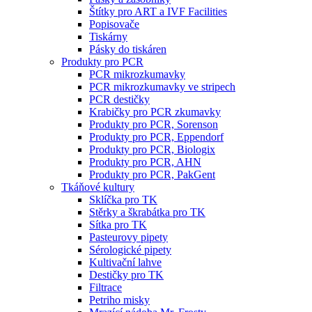
Štítky pro ART a IVF Facilities
Popisovače
Tiskárny
Pásky do tiskáren
Produkty pro PCR
PCR mikrozkumavky
PCR mikrozkumavky ve stripech
PCR destičky
Krabičky pro PCR zkumavky
Produkty pro PCR, Sorenson
Produkty pro PCR, Eppendorf
Produkty pro PCR, Biologix
Produkty pro PCR, AHN
Produkty pro PCR, PakGent
Tkáňové kultury
Sklíčka pro TK
Stěrky a škrabátka pro TK
Sítka pro TK
Pasteurovy pipety
Sérologické pipety
Kultivační lahve
Destičky pro TK
Filtrace
Petriho misky