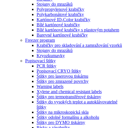
Stojany do mrazáků
Polypropylenové krabičky
Polykarbonátové krabičky
Kartónové ID-Color krabičky
Bílé kartónové krabičky
Bílé kartónové krabičky s plastovým potahem
Barevné kartónové krabičky
Freezer program
Krabičky pro skladování a zamražování vzorků
Stojany do mrazáků
Kryozkumavky
Popisovací štítky
PCR štítky
Popisovací CRYO štítky
Štítky pro laserovou tiskárnu
Štítky pro zmrazené povrchy
Warning labels
Xylene and chemical resistant labels
Štítky pro termotransférové tiskárny
Štítky do vysokých teplot a autoklávovatelné
štítky
Štítky na mikroskopická skla
Štítky odolné formalínu a alkoholu
Štítky pro DYMO tiskárny
Pásky a zásobníky