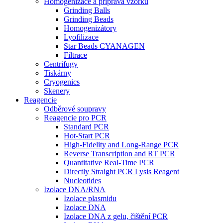
Homogenizace a příprava vzorků
Grinding Balls
Grinding Beads
Homogenizátory
Lyofilizace
Star Beads CYANAGEN
Filtrace
Centrifugy
Tiskárny
Cryogenics
Skenery
Reagencie
Odběrové soupravy
Reagencie pro PCR
Standard PCR
Hot-Start PCR
High-Fidelity and Long-Range PCR
Reverse Transcription and RT PCR
Quantitative Real-Time PCR
Directly Straight PCR Lysis Reagent
Nucleotides
Izolace DNA/RNA
Izolace plasmidu
Izolace DNA
Izolace DNA z gelu, čištění PCR