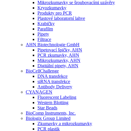
Mikrozkumavky se šroubovacími uzávěry
Kryozkumavky
Produkty pro PCR
Plastové laboratorní lahve
Krabičky
Parafilm
Pipety
Filtrace
AHN Biotechnologie GmbH
Pipetovací špičky, AHN
PCR zkumavky, AHN
Mikrozkumavky, AHN
Digitální pipety, AHN
BioCellChallenge
DNA transfekce
siRNA transfekce
Antibody Delivery
CYANAGEN
Fluorescent Labeling
Western Blotting
Star Beads
BioComp Instruments, Inc.
Biologix Group Limited
Zkumavky a mikrozkumavky
PCR plastik