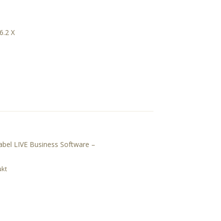
.2 X
Label LIVE Business Software –
ukt