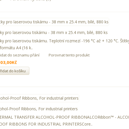
tky pro laserovou tiskárnu - 38 mm x 25.4 mm, bílé, 880 ks
tky pro laserovou tiskárnu. Teplotní rozmezí -196 °C až + 120 °C. Štítk
formátu A4 (16 k..
řidat do seznamu přání
Porovnat tento produkt
803,00Kč
řidat do košíku
ohol-Proof Ribbons, For industrial printers
ERMAL TRANSFER ALCOHOL-PROOF RIBBONALCORibbon™ - ALCO
OOF RIBBONS FOR INDUSTRIAL PRINTERSCore..