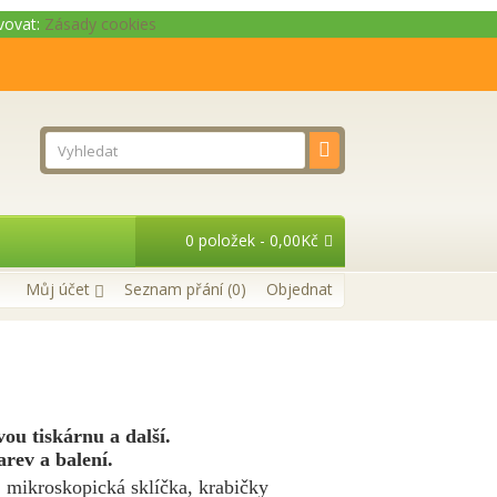
ivovat:
Zásady cookies
0 položek - 0,00Kč
Můj účet
Seznam přání (0)
Objednat
ou tiskárnu a další.
arev a balení.
mikroskopická sklíčka, krabičky