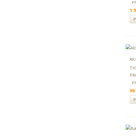
P
1 
P
Alc
TH
PR
P
96
P