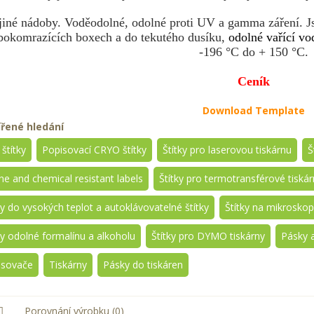
jiné nádoby. Voděodolné, odolné proti UV a gamma záření. J
bokomrazících boxech a do tekutého dusíku,
odolné vařící vo
-196 °C do + 150 °C.
Ceník
Download Template
ířené hledání
štítky
Popisovací CRYO štítky
Štítky pro laserovou tiskárnu
Š
ne and chemical resistant labels
Štítky pro termotransférové tiskár
ky do vysokých teplot a autoklávovatelné štítky
Štítky na mikroskop
ky odolné formalínu a alkoholu
Štítky pro DYMO tiskárny
Pásky 
isovače
Tiskárny
Pásky do tiskáren
Porovnání výrobku (0)