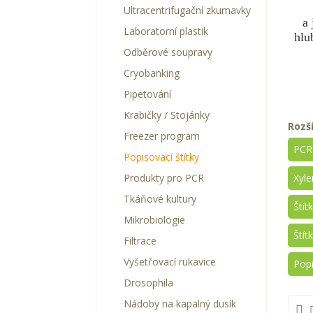
Ultracentrifugační zkumavky
a 
Laboratorní plastik
hlu
Odběrové soupravy
Cryobanking
Pipetování
Krabičky / Stojánky
Rozš
Freezer program
PCR 
Popisovací štítky
Produkty pro PCR
Xyle
Tkáňové kultury
Štít
Mikrobiologie
Štít
Filtrace
Vyšetřovací rukavice
Pop
Drosophila
Nádoby na kapalný dusík