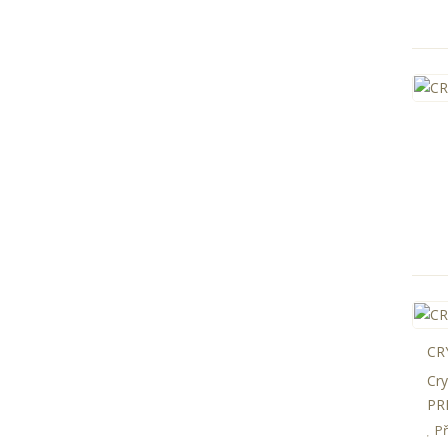
CR
Cr
PR
P