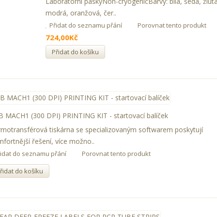
Laboratorní páskyNon-cryogenicBarvy: bílá, šedá, žlutá
modrá, oranžová, čer..
Přidat do seznamu přání
Porovnat tento produkt
724,00Kč
Přidat do košíku
 MACH1 (300 DPI) PRINTING KIT - startovací balíček
motransférová tiskárna se specializovaným softwarem poskytují
fortnější řešení, více možno..
řidat do seznamu přání
Porovnat tento produkt
řidat do košíku