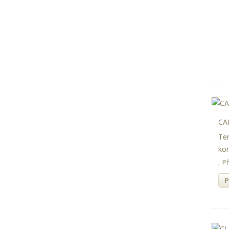
CAB
Ter
kom
P
P