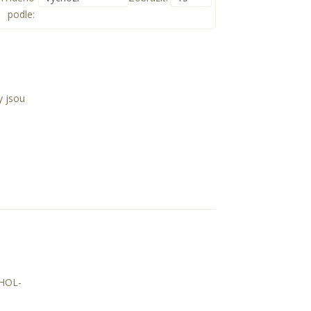
podle:
y jsou
HOL-