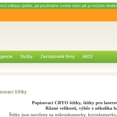
omocí odkazu zjistíte, jak používáme cookie nebo jak je můžete deakt
gencie
Služby
Zastupované firmy
AKCE
sovací štítky
Popisovací CRYO štítky, štítky pro laserov
Různé velikosti, výběr z několika b
Štítky jsou navrženy na mikrozkumavky, kryozkumavky, 