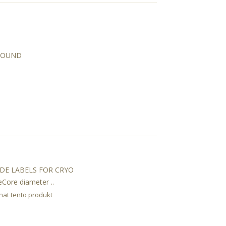
AROUND
ODE LABELS FOR CRYO
Core diameter ..
nat tento produkt