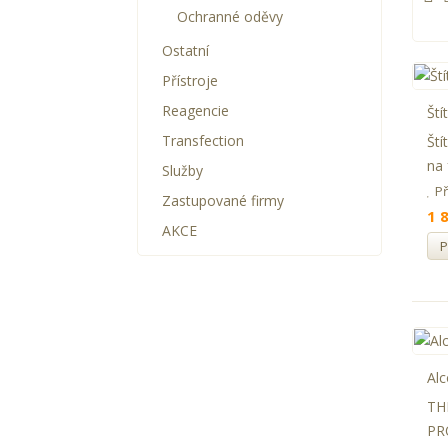
Ochranné oděvy
Ostatní
Přístroje
Reagencie
Ští
Transfection
Ští
na 
Služby
P
Zastupované firmy
1 
AKCE
P
Alc
TH
PR