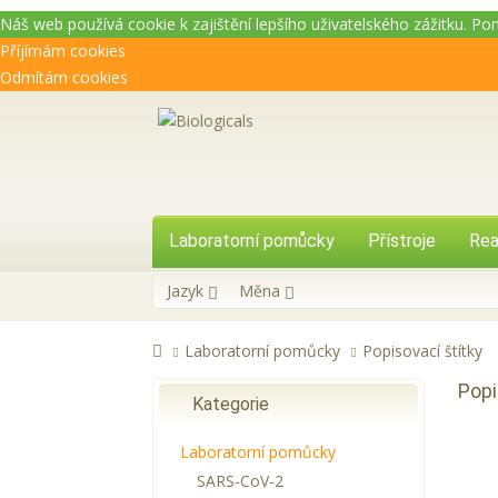
Náš web používá cookie k zajištění lepšího uživatelského zážitku. P
Příjímám cookies
Odmítám cookies
Laboratorní pomůcky
Přístroje
Rea
Jazyk
Měna
Laboratorní pomůcky
Popisovací štítky
Popi
Kategorie
Laboratorní pomůcky
SARS-CoV-2