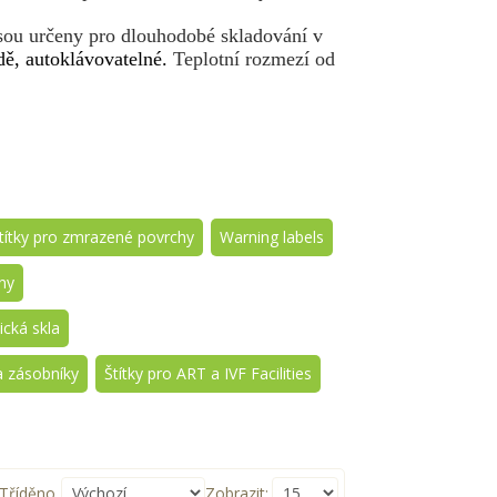
sou určeny pro dlouhodobé skladování v
dě,
autoklávovatelné.
Teplotní rozmezí od
títky pro zmrazené povrchy
Warning labels
ny
ická skla
a zásobníky
Štítky pro ART a IVF Facilities
Tříděno
Zobrazit: