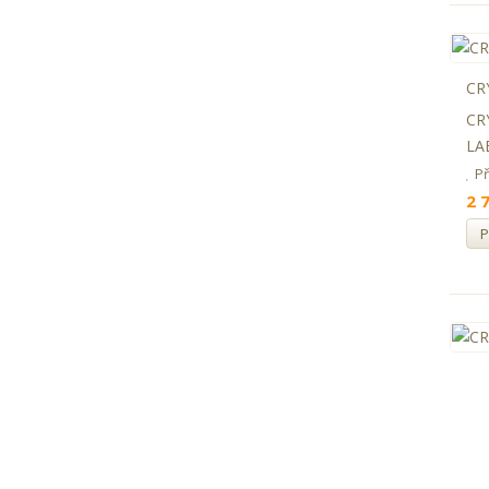
CR
CR
LAB
P
2 
P