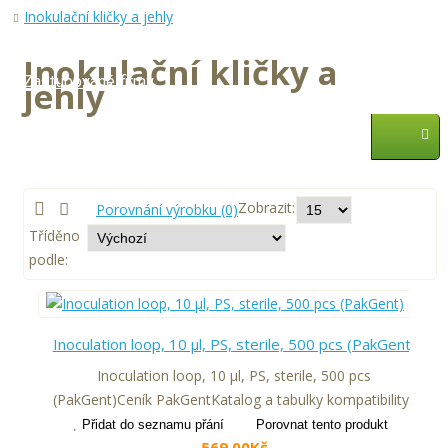
Inokulační kličky a jehly
Služby
Inokulační kličky a
Zastupované firmy
jehly
AKCE
Zobrazit:
Porovnání výrobku (0)
Tříděno
podle:
Inoculation loop, 10 μl, PS, sterile, 500 pcs (PakGent)
Inoculation loop, 10 μl, PS, sterile, 500 pcs
(PakGent)Ceník PakGentKatalog a tabulky kompatibility..
Přidat do seznamu přání
Porovnat tento produkt
569,00Kč