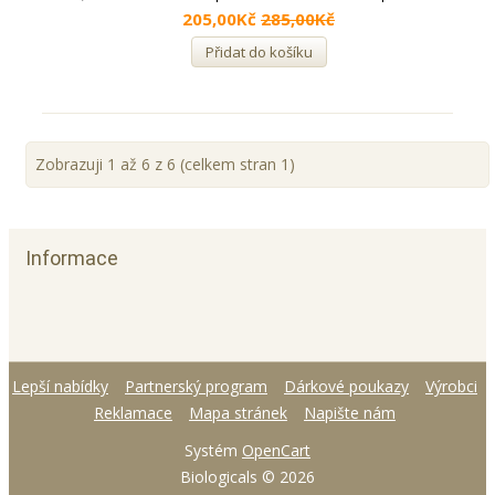
205,00Kč
285,00Kč
Přidat do košíku
Zobrazuji 1 až 6 z 6 (celkem stran 1)
Informace
Lepší nabídky
Partnerský program
Dárkové poukazy
Výrobci
Reklamace
Mapa stránek
Napište nám
Systém
OpenCart
Biologicals © 2026