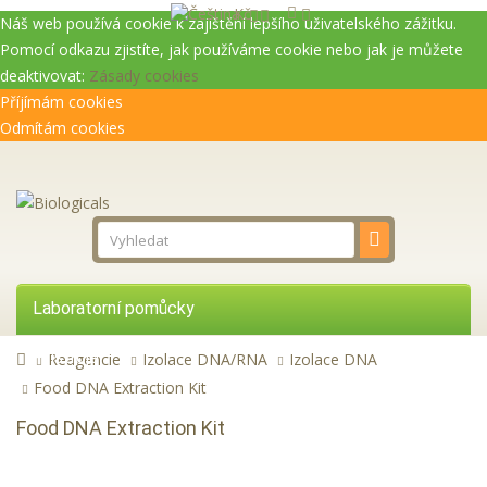
Kč
Náš web používá cookie k zajištění lepšího uživatelského zážitku.
Pomocí odkazu zjistíte, jak používáme cookie nebo jak je můžete
deaktivovat:
Zásady cookies
Příjímám cookies
Odmítám cookies
Laboratorní pomůcky
Přístroje
Reagencie
Izolace DNA/RNA
Izolace DNA
Food DNA Extraction Kit
Reagencie
Food DNA Extraction Kit
Služby