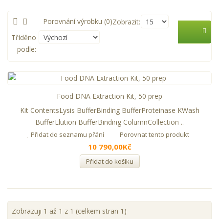
Zastupované firmy
Porovnání výrobku (0)
Zobrazit:
AKCE
Tříděno
podle:
Food DNA Extraction Kit, 50 prep
Kit ContentsLysis BufferBinding BufferProteinase KWash
BufferElution BufferBinding ColumnCollection ..
Přidat do seznamu přání
Porovnat tento produkt
10 790,00Kč
Přidat do košíku
Zobrazuji 1 až 1 z 1 (celkem stran 1)