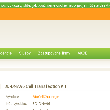
omocí odkazu zjistíte, jak používáme cookie nebo jak je můžete deakt
gencie
Služby
Zastupované firmy
AKCE
3D-DNA96 Cell Transfection Kit
Výrobce
BioCellChallenge
Kód výrobku:
3D-DNA96