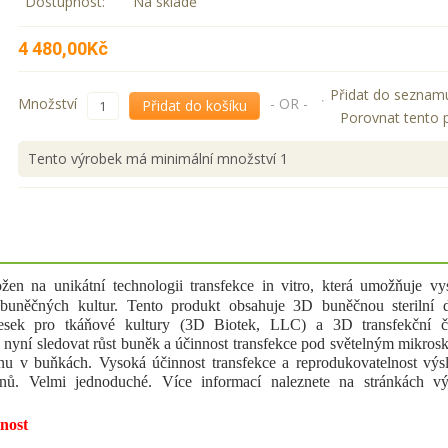
Dostupnost:
Na skladě
4 480,00Kč
Přidat do seznam
Množství
- OR -
Přidat do košíku
Porovnat tento 
Tento výrobek má minimální množství 1
žen na unikátní technologii transfekce in vitro, která umožňuje v
uněčných kultur. Tento produkt obsahuje 3D buněčnou sterilní d
esek pro tkáňové kultury (3D Biotek, LLC) a 3D transfekční či
 nyní sledovat růst buněk a účinnost transfekce pod světelným mikro
enu v buňkách. Vysoká účinnost transfekce a reprodukovatelnost výs
ů. Velmi jednoduché. Více informací naleznete na stránkách vý
nost