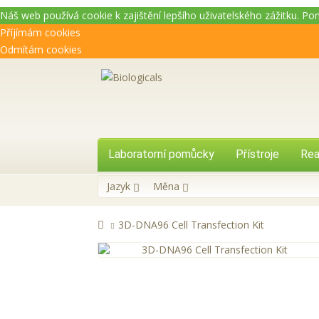
Náš web používá cookie k zajištění lepšího uživatelského zážitku. P
Příjímám cookies
Odmítám cookies
Laboratorní pomůcky
Přístroje
Rea
Jazyk
Měna
3D-DNA96 Cell Transfection Kit