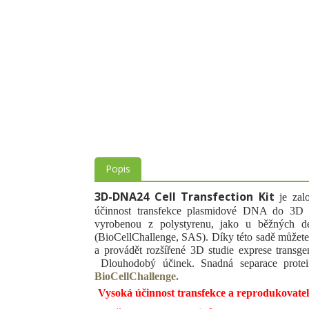
Popis
3D-DNA24 Cell Transfection Kit
je zalo
účinnost transfekce plasmidové DNA do 3D b
vyrobenou z polystyrenu, jako u běžných d
(BioCellChallenge, SAS). Díky této sadě můžete
a provádět rozšířené 3D studie exprese transg
Dlouhodobý účinek. Snadná separace protein
BioCellChallenge.
Vysoká účinnost transfekce a reprodukovatel