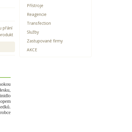
Přístroje
Reagencie
Transfection
u přání
Služby
produkt
Zastupované firmy
AKCE
ysokou
esku,
nidlo
skopem
ledků.
robce