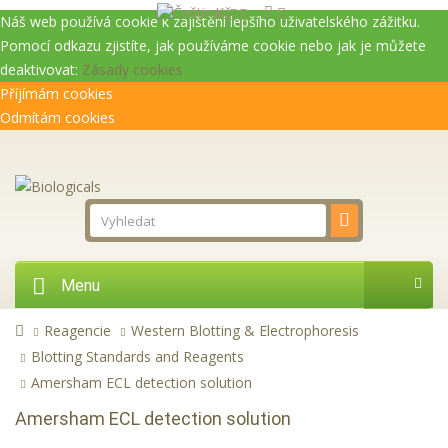
Kč
Náš web používá cookie k zajištění lepšího uživatelského zážitku.
Pomocí odkazu zjistíte, jak používáme cookie nebo jak je můžete
deaktivovat:
Zásady cookies
Příjímám cookies
Odmítám cookies
Menu
Reagencie
Western Blotting & Electrophoresis
Blotting Standards and Reagents
Amersham ECL detection solution
Amersham ECL detection solution