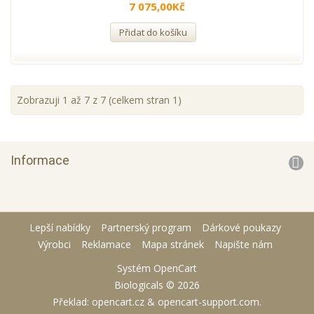
7 075,00Kč
Přidat do košíku
Zobrazuji 1 až 7 z 7 (celkem stran 1)
Informace
Lepší nabídky
Partnerský program
Dárkové poukazy
Výrobci
Reklamace
Mapa stránek
Napište nám
Systém
OpenCart
Biologicals © 2026
Překlad:
opencart.cz
&
opencart-support.com
.