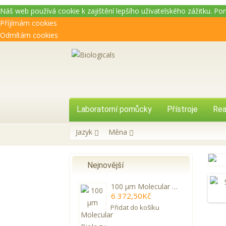
Náš web používá cookie k zajištění lepšího uživatelského zážitku. P
Příjímám cookies
Odmítám cookies
Laboratorní pomůcky
Přístroje
Rea
Jazyk
Měna
Nejnovější
100 µm Molecular Biology Grade Zirconium Beads, Pre-Filled Tubes (100 count)
6 372,50Kč
Přidat do košíku