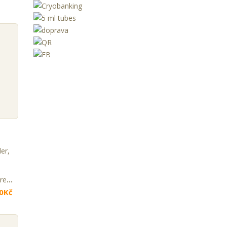
100 bp DNA Ladder, ready to use
00Kč