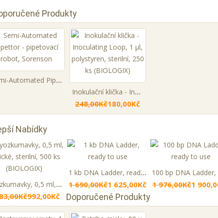
oporučené Produkty
Semi-Automated Pipettor - pipetovací robot, Sorenson
Inokulační klička - Inoculating Loop, 1 µl, polystyren, sterilní, 250 ks (BIOLOGIX)
248,00Kč
180,00Kč
epší Nabídky
1 kb DNA Ladder, ready to use
Kryozkumavky, 0,5 ml, kónické, sterilní, 500 ks (BIOLOGIX)
1 690,00Kč
1 625,00Kč
1 976,00Kč
1 900,
983,00Kč
992,00Kč
Doporučené Produkty