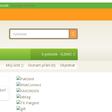
ivovat:
Zásady cookies
0 položek - 0,00Kč
Můj účet
Seznam přání (0)
Objednat