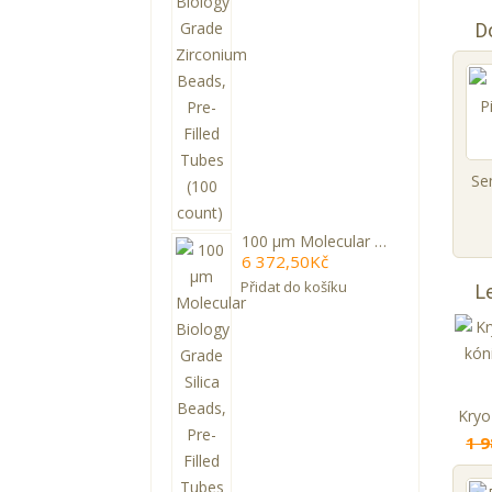
D
100 µm Molecular Biology Grade Silica Beads, Pre-Filled Tubes (100 count)
6 372,50Kč
Přidat do košíku
L
1 