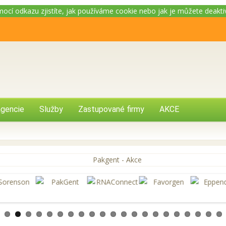
omocí odkazu zjistíte, jak používáme cookie nebo jak je můžete deakt
gencie
Služby
Zastupované firmy
AKCE