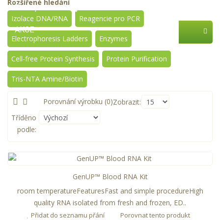
Rozšířené hledání
Zastupované firmy
Izolace DNA/RNA
Reagencie pro PCR
AKCE
Electrophoresis Ladders
Enzymes
Cell-free Protein Synthesis
Protein Purification
Tris-NTA Amine/Biotin
Porovnání výrobku (0)
Zobrazit:
Tříděno
podle:
GenUP™ Blood RNA Kit
room temperatureFeaturesFast and simple procedureHigh
quality RNA isolated from fresh and frozen, ED..
Přidat do seznamu přání
Porovnat tento produkt