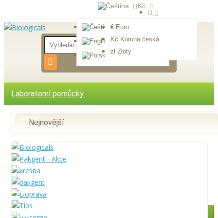
Kč
€ Euro
Čeština
Kč Koruna česká
English
zł Złoty
Polski
Laboratorní pomůcky
Přístroje
Nejnovější
Reagencie
Služby
Zastupované firmy
AKCE