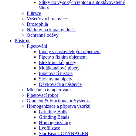
Štítky do vysokých teplot a autoklávovatelné
štítky
Filtrace
Vyšetřovací rukavice
Drosophila
Nádoby na kapalný dusík
Ochranné oděvy
Přístroje
Pipetování
Pipety s nastavitelným objemem
Pipety s fixním objemem
Elektronické pipety
Multikanálové pipety
Pipetovací pistole
Stojany na pipety
Dávkovače a nástavce
Míchání a temperování
Pipetovací robot
Gradient & Fractionator Systems
Homogenizace a příprava vzorků
Grinding Balls
Grinding Beads
Homogenizátory
Lyofilizace
Star Beads CYANAGEN