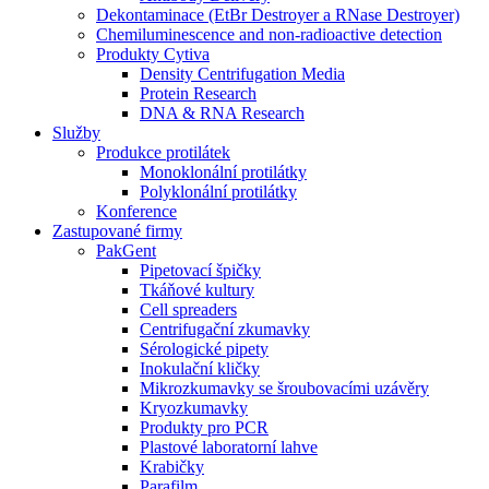
Dekontaminace (EtBr Destroyer a RNase Destroyer)
Chemiluminescence and non-radioactive detection
Produkty Cytiva
Density Centrifugation Media
Protein Research
DNA & RNA Research
Služby
Produkce protilátek
Monoklonální protilátky
Polyklonální protilátky
Konference
Zastupované firmy
PakGent
Pipetovací špičky
Tkáňové kultury
Cell spreaders
Centrifugační zkumavky
Sérologické pipety
Inokulační kličky
Mikrozkumavky se šroubovacími uzávěry
Kryozkumavky
Produkty pro PCR
Plastové laboratorní lahve
Krabičky
Parafilm