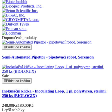
Doporučené produkty
Přidat do košíku
Semi-Automated Pipettor - pipetovací robot, Sorenson
Sale
Přidat do košíku
Inokulační klička - Inoculating Loop, 1 µl, polystyren, sterilní,
250 ks (BIOLOGIX)
248,00Kč
180,00Kč
Lepší nabídky