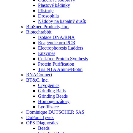
Plastové kádinky
Přístroje
Drosophila
Nádoby na kapalný dusík
BioSpec Products, Inc.
Biotechrabbit
Izolace DNA/RNA
Reagencie pro PCR
Electrophoresis Ladders
Enzymes
Cell-free Protein Synthesis
Protein Purification
Tris-NTA Amine/Biotin
RNAConnect
BT&C, Inc.
Cryogenics
Grinding Balls
Grinding Beads
Homogenizátory
Lyofilizace
Dominique DUTSCHER SAS
DuPont Tyvek
OPS Diagnostics
Beads