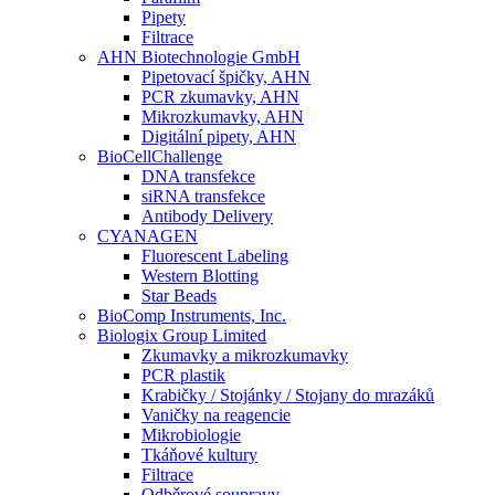
Pipety
Filtrace
AHN Biotechnologie GmbH
Pipetovací špičky, AHN
PCR zkumavky, AHN
Mikrozkumavky, AHN
Digitální pipety, AHN
BioCellChallenge
DNA transfekce
siRNA transfekce
Antibody Delivery
CYANAGEN
Fluorescent Labeling
Western Blotting
Star Beads
BioComp Instruments, Inc.
Biologix Group Limited
Zkumavky a mikrozkumavky
PCR plastik
Krabičky / Stojánky / Stojany do mrazáků
Vaničky na reagencie
Mikrobiologie
Tkáňové kultury
Filtrace
Odběrové soupravy