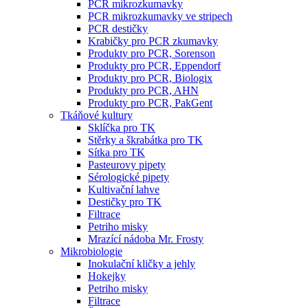
PCR mikrozkumavky
PCR mikrozkumavky ve stripech
PCR destičky
Krabičky pro PCR zkumavky
Produkty pro PCR, Sorenson
Produkty pro PCR, Eppendorf
Produkty pro PCR, Biologix
Produkty pro PCR, AHN
Produkty pro PCR, PakGent
Tkáňové kultury
Sklíčka pro TK
Stěrky a škrabátka pro TK
Sítka pro TK
Pasteurovy pipety
Sérologické pipety
Kultivační lahve
Destičky pro TK
Filtrace
Petriho misky
Mrazící nádoba Mr. Frosty
Mikrobiologie
Inokulační kličky a jehly
Hokejky
Petriho misky
Filtrace