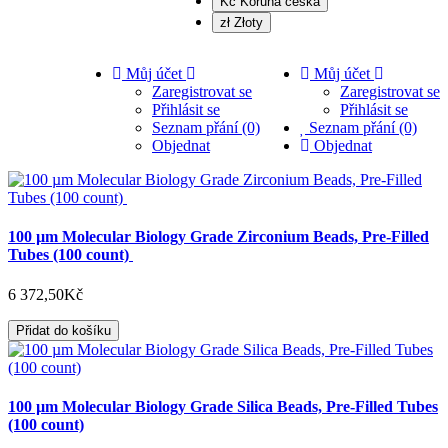
Kč Koruna česká
zł Złoty
Můj účet
Můj účet
Zaregistrovat se
Zaregistrovat se
Přihlásit se
Přihlásit se
Seznam přání (0)
Seznam přání (0)
Objednat
Objednat
100 µm Molecular Biology Grade Zirconium Beads, Pre-Filled
Tubes (100 count)
6 372,50Kč
Přidat do košíku
100 µm Molecular Biology Grade Silica Beads, Pre-Filled Tubes
(100 count)