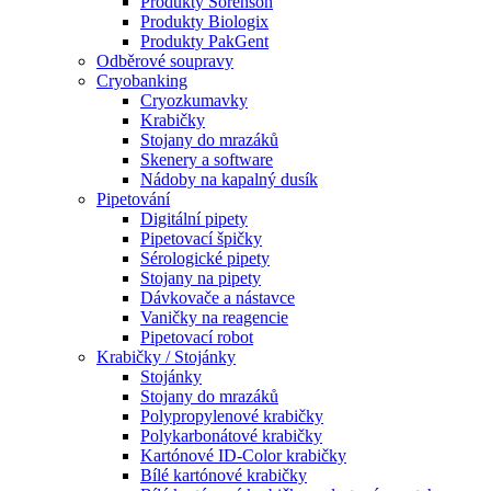
Produkty Sorenson
Produkty Biologix
Produkty PakGent
Odběrové soupravy
Cryobanking
Cryozkumavky
Krabičky
Stojany do mrazáků
Skenery a software
Nádoby na kapalný dusík
Pipetování
Digitální pipety
Pipetovací špičky
Sérologické pipety
Stojany na pipety
Dávkovače a nástavce
Vaničky na reagencie
Pipetovací robot
Krabičky / Stojánky
Stojánky
Stojany do mrazáků
Polypropylenové krabičky
Polykarbonátové krabičky
Kartónové ID-Color krabičky
Bílé kartónové krabičky