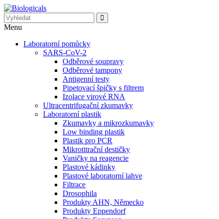
Menu
Laboratorní pomůcky
SARS-CoV-2
Odběrové soupravy
Odběrové tampony
Antigenní testy
Pipetovací špičky s filtrem
Izolace virové RNA
Ultracentrifugační zkumavky
Laboratorní plastik
Zkumavky a mikrozkumavky
Low binding plastik
Plastik pro PCR
Mikrotitrační destičky
Vaničky na reagencie
Plastové kádinky
Plastové laboratorní lahve
Filtrace
Drosophila
Produkty AHN, Německo
Produkty Eppendorf