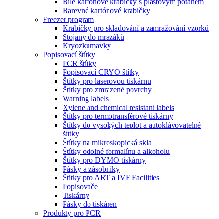
Bílé kartónové krabičky s plastovým potahem
Barevné kartónové krabičky
Freezer program
Krabičky pro skladování a zamražování vzorků
Stojany do mrazáků
Kryozkumavky
Popisovací štítky
PCR štítky
Popisovací CRYO štítky
Štítky pro laserovou tiskárnu
Štítky pro zmrazené povrchy
Warning labels
Xylene and chemical resistant labels
Štítky pro termotransférové tiskárny
Štítky do vysokých teplot a autoklávovatelné
štítky
Štítky na mikroskopická skla
Štítky odolné formalínu a alkoholu
Štítky pro DYMO tiskárny
Pásky a zásobníky
Štítky pro ART a IVF Facilities
Popisovače
Tiskárny
Pásky do tiskáren
Produkty pro PCR