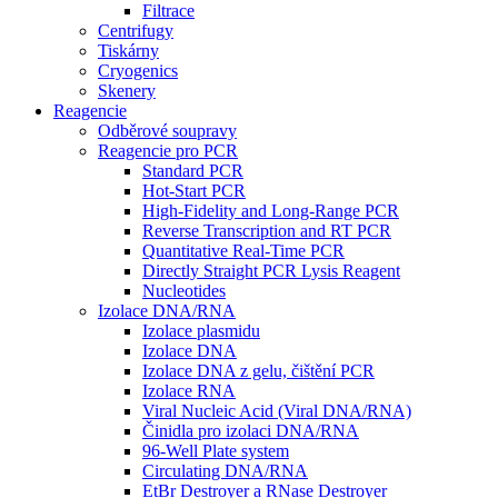
Filtrace
Centrifugy
Tiskárny
Cryogenics
Skenery
Reagencie
Odběrové soupravy
Reagencie pro PCR
Standard PCR
Hot-Start PCR
High-Fidelity and Long-Range PCR
Reverse Transcription and RT PCR
Quantitative Real-Time PCR
Directly Straight PCR Lysis Reagent
Nucleotides
Izolace DNA/RNA
Izolace plasmidu
Izolace DNA
Izolace DNA z gelu, čištění PCR
Izolace RNA
Viral Nucleic Acid (Viral DNA/RNA)
Činidla pro izolaci DNA/RNA
96-Well Plate system
Circulating DNA/RNA
EtBr Destroyer a RNase Destroyer