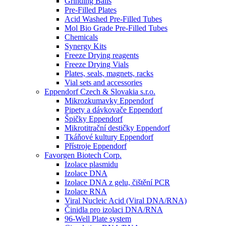
Grinding Balls
Pre-Filled Plates
Acid Washed Pre-Filled Tubes
Mol Bio Grade Pre-Filled Tubes
Chemicals
Synergy Kits
Freeze Drying reagents
Freeze Drying Vials
Plates, seals, magnets, racks
Vial sets and accessories
Eppendorf Czech & Slovakia s.r.o.
Mikrozkumavky Eppendorf
Pipety a dávkovače Eppendorf
Špičky Eppendorf
Mikrotitrační destičky Eppendorf
Tkáňové kultury Eppendorf
Přístroje Eppendorf
Favorgen Biotech Corp.
Izolace plasmidu
Izolace DNA
Izolace DNA z gelu, čištění PCR
Izolace RNA
Viral Nucleic Acid (Viral DNA/RNA)
Činidla pro izolaci DNA/RNA
96-Well Plate system