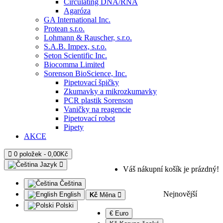
Circulating DNA/RNA
Agaróza
GA International Inc.
Protean s.r.o.
Lohmann & Rauscher, s.r.o.
S.A.B. Impex, s.r.o.
Seton Scientific Inc.
Biocomma Limited
Sorenson BioScience, Inc.
Pipetovací špičky
Zkumavky a mikrozkumavky
PCR plastik Sorenson
Vaničky na reagencie
Pipetovací robot
Pipety
AKCE
0 položek - 0,00Kč
Jazyk
Váš nákupní košík je prázdný!
Čeština
Nejnovější
English
Kč
Měna
Polski
€ Euro