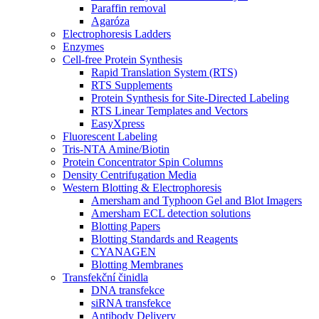
Paraffin removal
Agaróza
Electrophoresis Ladders
Enzymes
Cell-free Protein Synthesis
Rapid Translation System (RTS)
RTS Supplements
Protein Synthesis for Site-Directed Labeling
RTS Linear Templates and Vectors
EasyXpress
Fluorescent Labeling
Tris-NTA Amine/Biotin
Protein Concentrator Spin Columns
Density Centrifugation Media
Western Blotting & Electrophoresis
Amersham and Typhoon Gel and Blot Imagers
Amersham ECL detection solutions
Blotting Papers
Blotting Standards and Reagents
CYANAGEN
Blotting Membranes
Transfekční činidla
DNA transfekce
siRNA transfekce
Antibody Delivery