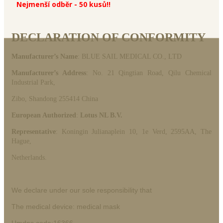
Nejmenší odběr - 50 kusů!!
DECLARATION OF CONFORMITY
Manufacturer’s Name
: BLUE SAIL MEDICAL CO., LTD
Manufacturer’s Address
: No. 21 Qingtian Road, Qilu Chemical
Industrial Park,
Zibo, Shandong 255414 China
European Authorized
:
Lotus NL B.V.
Representative
: Koningin Julianaplein 10, 1e Verd, 2595AA, The
Hague,
Netherlands.
We declare under our sole responsibility that
The medical device: medical mask