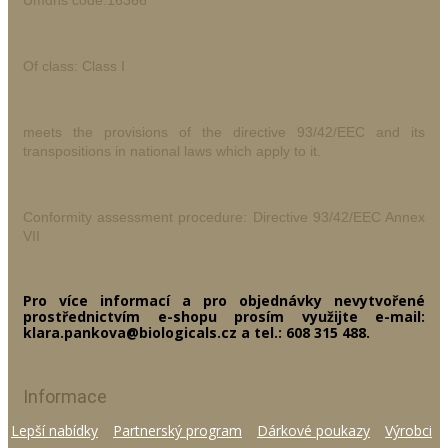
Umdns code:16366
Of class: Class I
meets the provisions of the directive 93/42/EEC and its
transpositions in national laws which apply to it.
Conformity assessment procedure: Directive 93/42/EEC Annex
VII
Pro více informací a pro objednávky nevytvořené
prostřednictvím e-shopu prosím využijte e-mail:
klara.pankova@biologicals.cz a tel.: 608 315 488.
Informace
Lepší nabídky
Partnerský program
Dárkové poukazy
Výrobci