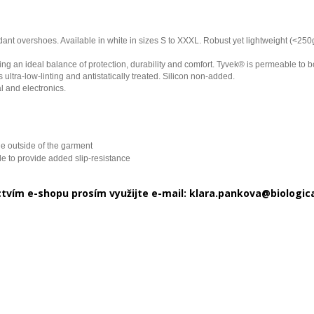
 overshoes. Available in white in sizes S to XXXL. Robust yet lightweight (<250g p
 an ideal balance of protection, durability and comfort. Tyvek® is permeable to bot
s ultra-low-linting and antistatically treated. Silicon non-added.
l and electronics.
he outside of the garment
le to provide added slip-resistance
vím e-shopu prosím využijte e-mail: klara.pankova@biologicals