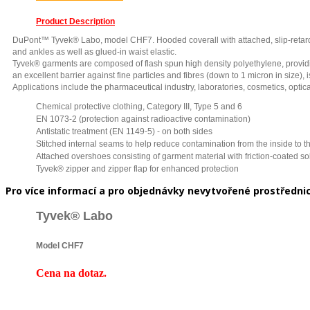
Product Description
DuPont™ Tyvek® Labo, model CHF7. Hooded coverall with attached, slip-retardant
and ankles as well as glued-in waist elastic.
Tyvek® garments are composed of flash spun high density polyethylene, providing
an excellent barrier against fine particles and fibres (down to 1 micron in size), i
Applications include the pharmaceutical industry, laboratories, cosmetics, optica
Chemical protective clothing, Category III, Type 5 and 6
EN 1073-2 (protection against radioactive contamination)
Antistatic treatment (EN 1149-5) - on both sides
Stitched internal seams to help reduce contamination from the inside to t
Attached overshoes consisting of garment material with friction-coated so
Tyvek® zipper and zipper flap for enhanced protection
Pro více informací a pro objednávky nevytvořené prostřednict
Tyvek® Labo
Model CHF7
Cena na dotaz.