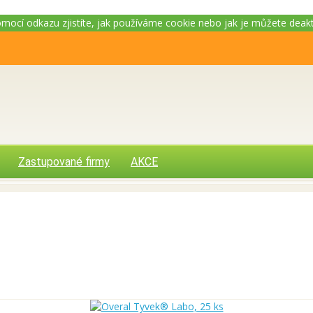
Pomocí odkazu zjistíte, jak používáme cookie nebo jak je můžete deak
Zastupované firmy
AKCE