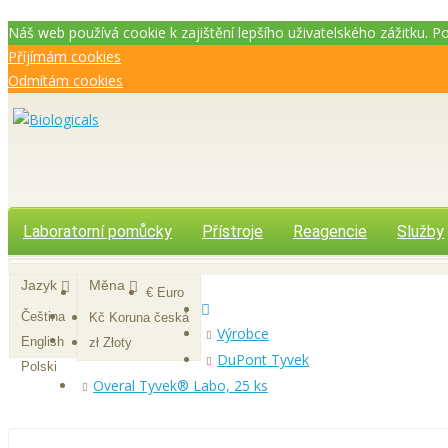
Náš web používá cookie k zajištění lepšího uživatelského zážitku. 
Příjímám cookies
Odmítám cookies
Laboratorní pomůcky
Přístroje
Reagencie
Služby
Jazyk
Měna
€ Euro
Čeština
Kč Koruna česká
Výrobce
English
zł Złoty
DuPont Tyvek
Polski
Overal Tyvek® Labo, 25 ks