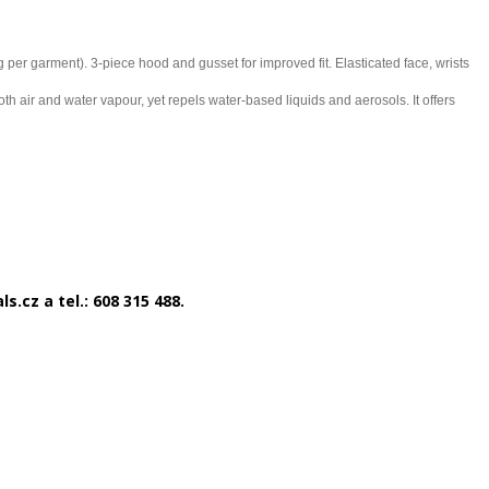
er garment). 3-piece hood and gusset for improved fit. Elasticated face, wrists
h air and water vapour, yet repels water-based liquids and aerosols. It offers
.cz a tel.: 608 315 488.