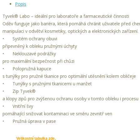
Popis
Tyvek® Labo – ideální pro laboratoře a farmaceutické činnosti
Oděv funguje jako bariéra, která pomáhá chránit uživatele před chem
manipulaci v odvětví kosmetiky, optických a elektronických zařízení.
•
Systém ochrany obuvi
připevněný k obleku pružnými úchyty
•
Neklouzavé podrážky
pro maximální bezpečnost při chůzi
•
Polopružná kapuce
s tunýlky pro pružné tkanice pro optimální utěsnění kolem obličeje
•
Tunýlky s pružnými tkanicemi u manžet
•
Zip Tyvek®
a klopy zipů pro zvýšenou ochranu osoby v tomto obleku i procesu
•
Vnitřní švy
pomáhající snižovat kontaminaci ve směru zevnitř ven
•
Pružná úprava v pase
Velikostní tabulka zde.