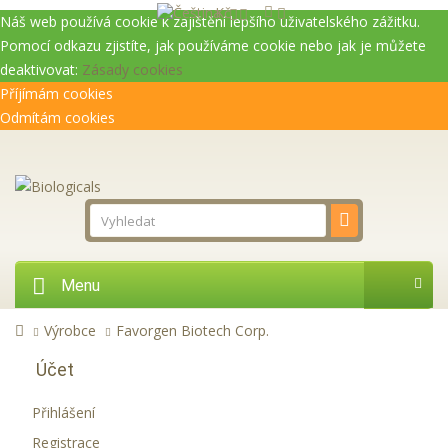
Kč
Náš web používá cookie k zajištění lepšího uživatelského zážitku.
Pomocí odkazu zjistíte, jak používáme cookie nebo jak je můžete
deaktivovat:
Zásady cookies
Příjímám cookies
Odmítám cookies
Menu
Výrobce
Favorgen Biotech Corp.
Účet
Přihlášení
Registrace