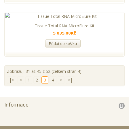
Tissue Total RNA MicroElure Kit
5 035,00Kč
Přidat do košíku
Zobrazuji 31 až 45 z 52 (celkem stran 4)
|<
<
1
2
3
4
>
>|
Informace