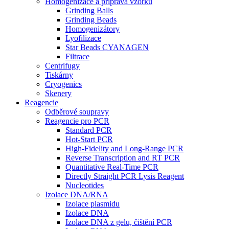
Homogenizace a příprava vzorků
Grinding Balls
Grinding Beads
Homogenizátory
Lyofilizace
Star Beads CYANAGEN
Filtrace
Centrifugy
Tiskárny
Cryogenics
Skenery
Reagencie
Odběrové soupravy
Reagencie pro PCR
Standard PCR
Hot-Start PCR
High-Fidelity and Long-Range PCR
Reverse Transcription and RT PCR
Quantitative Real-Time PCR
Directly Straight PCR Lysis Reagent
Nucleotides
Izolace DNA/RNA
Izolace plasmidu
Izolace DNA
Izolace DNA z gelu, čištění PCR