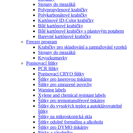
Stojany do mrazáků
Polypropylenové krabičky
Polykarbonátové krabičky
Kartónové ID-Color krabičky
Bílé kartónové krabičky
Bílé kartónové krabičky s plastovým potahem
Barevné kartónové krabičky
Freezer program
Krabičky pro skladování a zamražování vzorků
Stojany do mrazáků
Kryozkumavky
Popisovací štítky
PCR štítky
Popisovací CRYO štítky
Štítky pro laserovou tiskárnu
Štítky pro zmrazené povrchy
Warning labels
Xylene and chemical resistant labels
Štítky pro termotransférové tiskárny
Štítky do vysokých teplot a autoklávovatelné
štítky
Štítky na mikroskopická skla
Štítky odolné formalínu a alkoholu
Štítky pro DYMO tiskárny
Pásky a zásobníky