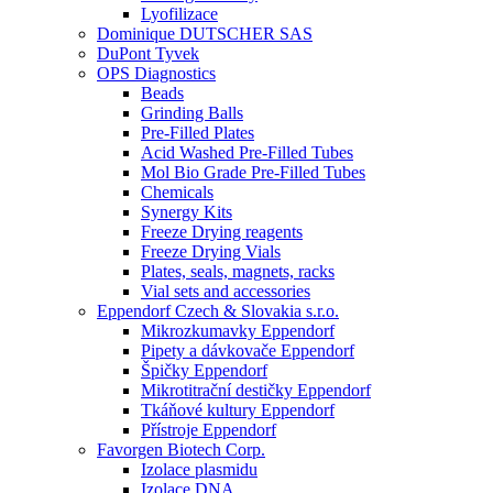
Lyofilizace
Dominique DUTSCHER SAS
DuPont Tyvek
OPS Diagnostics
Beads
Grinding Balls
Pre-Filled Plates
Acid Washed Pre-Filled Tubes
Mol Bio Grade Pre-Filled Tubes
Chemicals
Synergy Kits
Freeze Drying reagents
Freeze Drying Vials
Plates, seals, magnets, racks
Vial sets and accessories
Eppendorf Czech & Slovakia s.r.o.
Mikrozkumavky Eppendorf
Pipety a dávkovače Eppendorf
Špičky Eppendorf
Mikrotitrační destičky Eppendorf
Tkáňové kultury Eppendorf
Přístroje Eppendorf
Favorgen Biotech Corp.
Izolace plasmidu
Izolace DNA