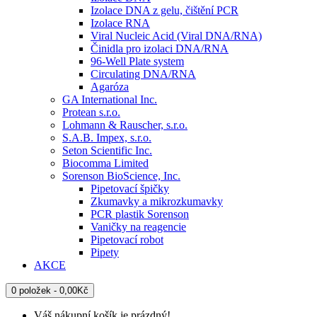
Izolace DNA z gelu, čištění PCR
Izolace RNA
Viral Nucleic Acid (Viral DNA/RNA)
Činidla pro izolaci DNA/RNA
96-Well Plate system
Circulating DNA/RNA
Agaróza
GA International Inc.
Protean s.r.o.
Lohmann & Rauscher, s.r.o.
S.A.B. Impex, s.r.o.
Seton Scientific Inc.
Biocomma Limited
Sorenson BioScience, Inc.
Pipetovací špičky
Zkumavky a mikrozkumavky
PCR plastik Sorenson
Vaničky na reagencie
Pipetovací robot
Pipety
AKCE
0 položek - 0,00Kč
Váš nákupní košík je prázdný!