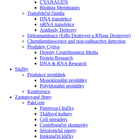
CYANAGEN
Blotting Membranes
Transfekční činidla
DNA transfekce
siRNA transfekce
Antibody Delivery
Dekontaminace (EtBr Destroyer a RNase Destroyer)
Chemiluminescence and non-radioactive detection
Produkty Cytiva
Density Centrifugation Media
Protein Research
DNA & RNA Research
Služby
Produkce protilátek
Monoklonální protilátky
Polyklonální protilátky
Konference
Zastupované firmy
PakGent
Pipetovací špičky
Tkáňové kultury
Cell spreaders
Centrifugační zkumavky
Sérologické pipety
Inokulační kličky