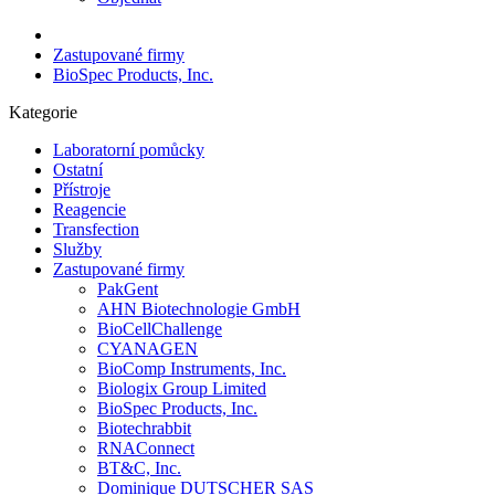
Zastupované firmy
BioSpec Products, Inc.
Kategorie
Laboratorní pomůcky
Ostatní
Přístroje
Reagencie
Transfection
Služby
Zastupované firmy
PakGent
AHN Biotechnologie GmbH
BioCellChallenge
CYANAGEN
BioComp Instruments, Inc.
Biologix Group Limited
BioSpec Products, Inc.
Biotechrabbit
RNAConnect
BT&C, Inc.
Dominique DUTSCHER SAS