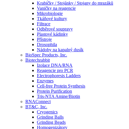
Krabičky / Stojánky / Stojany do mrazáků
Vaničky na reagencie
Mikrobiologie
Tkáňové kultury
Filtrace
Odběrové soupravy
Plastové kádinky
Přístroje
Drosophila
Nádoby na kapalný dusík
BioSpec Products, Inc.
Biotechrabbit
Izolace DNA/RNA
Reagencie pro PCR
Electrophoresis Ladders
Enzymes
Cell-free Protein Synthesis
Protein Purification
Tris-NTA Amine/Biotin
RNAConnect
BT&C, Inc.
Cryogenics
Grinding Balls
Grinding Beads
Homogenizátory