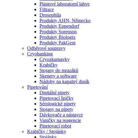
Plastové laboratorní lahve
Filtrace
Drosophila
Produkty AHN, Německo
Produkty Eppendorf
Produkty Sorenson
Produkty Biologix
Produkty PakGent
Odběrové soupravy
Cryobanking
Cryozkumavky
Krabičky
Stojany do mrazáků
Skenery a software
Nádoby na kapalný dusík
Pipetování
Digitální pipety
Pipetovací špičky
Sérologické pipety
Stojany na pipety
Dávkovače a nástavce
Vaničky na reagencie
Pipetovací robot
Krabičky / Stojánky
Stojánky