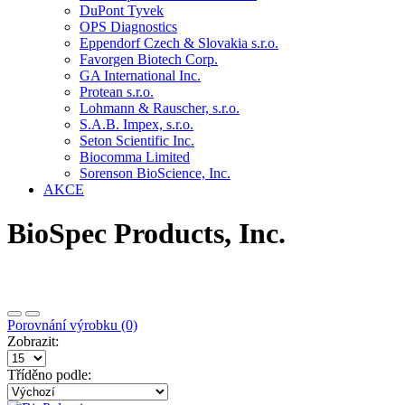
DuPont Tyvek
OPS Diagnostics
Eppendorf Czech & Slovakia s.r.o.
Favorgen Biotech Corp.
GA International Inc.
Protean s.r.o.
Lohmann & Rauscher, s.r.o.
S.A.B. Impex, s.r.o.
Seton Scientific Inc.
Biocomma Limited
Sorenson BioScience, Inc.
AKCE
BioSpec Products, Inc.
Porovnání výrobku (0)
Zobrazit:
Tříděno podle: