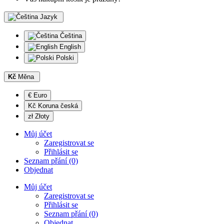
Jazyk
Čeština
English
Polski
Kč
Měna
€ Euro
Kč Koruna česká
zł Złoty
Můj účet
Zaregistrovat se
Přihlásit se
Seznam přání (0)
Objednat
Můj účet
Zaregistrovat se
Přihlásit se
Seznam přání (0)
Objednat