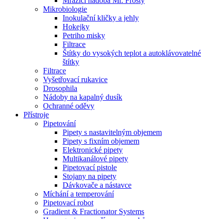
Mrazící nádoba Mr. Frosty
Mikrobiologie
Inokulační kličky a jehly
Hokejky
Petriho misky
Filtrace
Štítky do vysokých teplot a autoklávovatelné
štítky
Filtrace
Vyšetřovací rukavice
Drosophila
Nádoby na kapalný dusík
Ochranné oděvy
Přístroje
Pipetování
Pipety s nastavitelným objemem
Pipety s fixním objemem
Elektronické pipety
Multikanálové pipety
Pipetovací pistole
Stojany na pipety
Dávkovače a nástavce
Míchání a temperování
Pipetovací robot
Gradient & Fractionator Systems