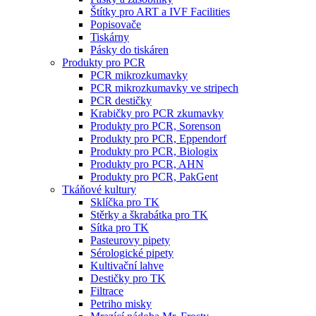
Štítky pro ART a IVF Facilities
Popisovače
Tiskárny
Pásky do tiskáren
Produkty pro PCR
PCR mikrozkumavky
PCR mikrozkumavky ve stripech
PCR destičky
Krabičky pro PCR zkumavky
Produkty pro PCR, Sorenson
Produkty pro PCR, Eppendorf
Produkty pro PCR, Biologix
Produkty pro PCR, AHN
Produkty pro PCR, PakGent
Tkáňové kultury
Sklíčka pro TK
Stěrky a škrabátka pro TK
Sítka pro TK
Pasteurovy pipety
Sérologické pipety
Kultivační lahve
Destičky pro TK
Filtrace
Petriho misky