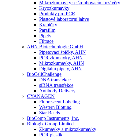
Mikrozkumavky se šroubovacími uzávěry
Kryozkumavky
Produkty pro PCR
Plastové laboratorní lahve
Krabičky
Parafilm
Pipety
Filtrace
AHN Biotechnologie GmbH
Pipetovací špičky, AHN
PCR zkumavky, AHN
Mikrozkumavky, AHN
Digitální pipety, AHN
BioCellChallenge
DNA transfekce
siRNA transfekce
Antibody Delivery
CYANAGEN
Fluorescent Labeling
Western Blotting
Star Beads
BioComp Instruments, Inc.
Biologix Group Limited
Zkumavky a mikrozkumavky
PCR plastik