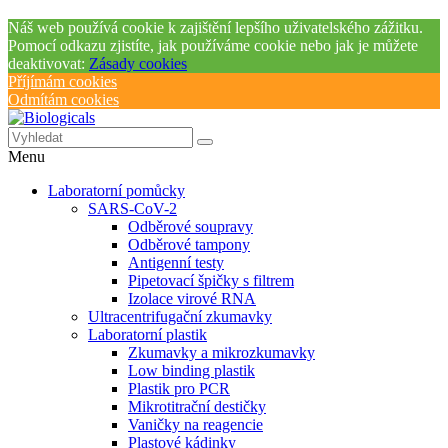
Náš web používá cookie k zajištění lepšího uživatelského zážitku.
Pomocí odkazu zjistíte, jak používáme cookie nebo jak je můžete
deaktivovat:
Zásady cookies
Příjímám cookies
Odmítám cookies
Menu
Laboratorní pomůcky
SARS-CoV-2
Odběrové soupravy
Odběrové tampony
Antigenní testy
Pipetovací špičky s filtrem
Izolace virové RNA
Ultracentrifugační zkumavky
Laboratorní plastik
Zkumavky a mikrozkumavky
Low binding plastik
Plastik pro PCR
Mikrotitrační destičky
Vaničky na reagencie
Plastové kádinky