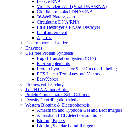
Izolace RNA
Viral Nucleic Acid (Viral DNA/RNA)
Činidla pro izolaci DNA/RNA
96-Well Plate system
Circulating DNA/RNA
EtBr Destroyer a RNase Destroyer
Paraffin removal
Agaróza
Electrophoresis Ladders
Enzymes
Cell-free Protein Synthesis
Rapid Translation System (RTS)
RTS Supplements
Protein Synthesis for Site-Directed Labeling
RTS Linear Templates and Vectors
EasyXpress
Fluorescent Labeling
Tris-NTA Amine/Biotin
Protein Concentrator Spin Columns
Density Centrifugation Media
Western Blotting & Electrophoresis
Amersham and Typhoon Gel and Blot Imagers
Amersham ECL detection solutions
Blotting Papers
Blotting Standards and Reagents