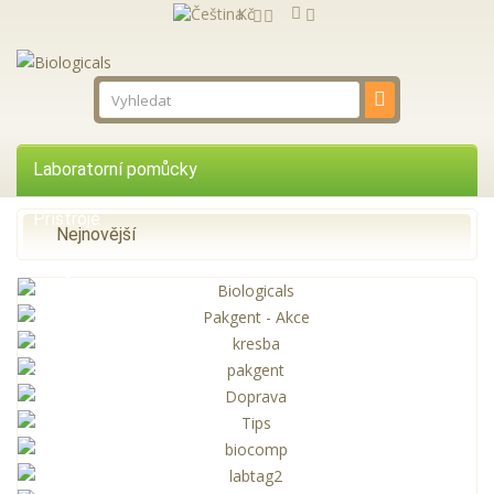
Kč
Laboratorní pomůcky
Přístroje
Nejnovější
Reagencie
Služby
Zastupované firmy
AKCE