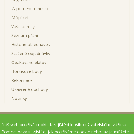
Zapomenuté heslo
Můj účet
Vaše adresy
Seznam přání
Historie objednávek
Stažené objednávky
Opakované platby
Bonusové body
Reklamace
Uzavřené obchody
Novinky
Lepší nabídky
Partnerský program
Dárkové poukazy
Náš web používá cookie k zajištění lepšího uživatelského zážitku.
Výrobci
Reklamace
Mapa stránek
Napište nám
Pomocí odkazu zjistíte, jak používáme cookie nebo jak je můžete