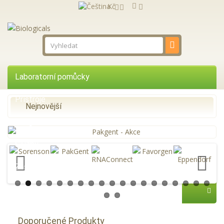
Kč
Laboratorní pomůcky
Přístroje
Nejnovější
Reagencie
Služby
Zastupované firmy
AKCE
Doporučené Produkty